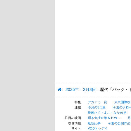
2025年
2月3日
歴代『バック・
特集
アカデミー賞
東京国際映
連載
今月の5つ星
今週のクロ
映画たて・よこ・ななめ見！
注目の映画
踊る大捜査線 N.E.W....
月
映画情報
最新記事
今週の公開作品
サイト
VODトゥデイ