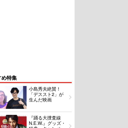
すめ特集
小島秀夫絶賛！
「デススト2」が
生んだ映画
『踊る大捜査線
N.E.W.』グッズ・