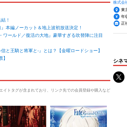
株式会
東
年収
集結！
正
口』本編ノーカット＆地上波初放送決定！
・ワールド／復活の大地』豪華すぎる吹替陣に注目
-信と王騎と将軍と-』とは？【金曜ロードショー】
票】
シネ
リエイトタグが含まれており、リンク先での会員登録や購入など