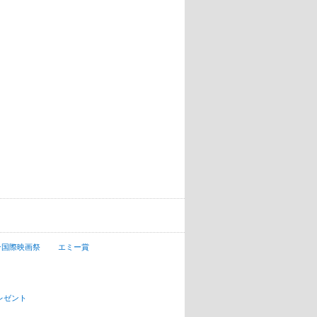
ン国際映画祭
エミー賞
レゼント