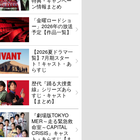
特典・キャンペー
ン情報まとめ
「金曜ロードショ
ー」2026年の放送
予定【作品一覧】
【2026夏ドラマ一
覧】7月期スター
ト！キャスト・あ
らすじ
歴代『踊る大捜査
線』シリーズあら
すじ・キャスト
【まとめ】
『劇場版TOKYO
MER～走る緊急救
命室～CAPITAL
CRISIS』キャス
ト・あらすじ【ま