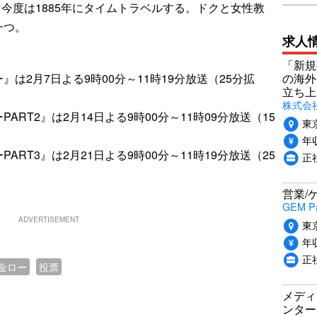
、今度は1885年にタイムトラベルする。ドクと女性教
一つ。
求人
「新規
の海外
は2月7日よる9時00分～11時19分放送（25分拡
立ち上
株式会社P
RT2』は2月14日よる9時00分～11時09分放送（15
東
年収
RT3』は2月21日よる9時00分～11時19分放送（25
正社
営業/
GEM P
ADVERTISEMENT
東
年収
正
金ロー
投票
メディ
ンター