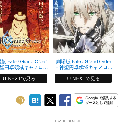
 Fate / Grand Order
劇場版 Fate / Grand Order
HUM
聖円卓領域キャメロッ
－神聖円卓領域キャメロッ
ト－ 後編Paladin;
ト－ 前編Wandering;
U-NEXTで見る
U-NEXTで見る
Agateram
Agateram
ADVERTISEMENT