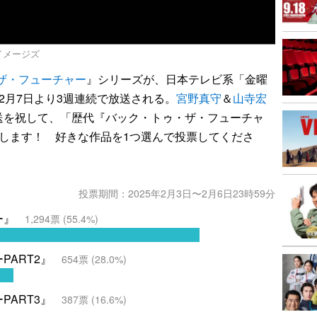
ティ イメージズ
ザ・フューチャー
』シリーズが、日本テレビ系「金曜
2月7日より3週連続で放送される。
宮野真守
＆
山寺宏
送を祝して、「歴代『バック・トゥ・ザ・フューチャ
します！ 好きな作品を1つ選んで投票してくださ
投票期間：2025年2月3日〜2月6日23時59分
ー』
1,294
票 (
55.4
%)
ART2』
654
票 (
28.0
%)
ART3』
387
票 (
16.6
%)