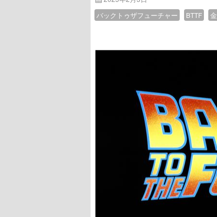
バックトゥザフューチャー
BTTF
金