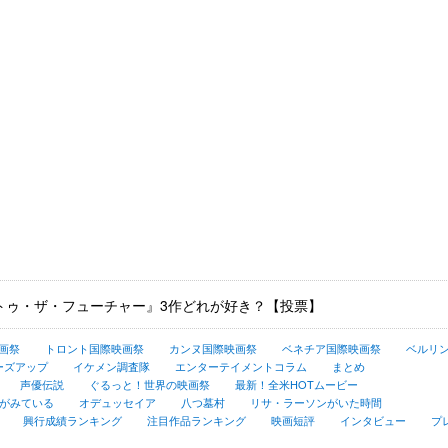
トゥ・ザ・フューチャー』3作どれが好き？【投票】
画祭
トロント国際映画祭
カンヌ国際映画祭
ベネチア国際映画祭
ベルリ
ーズアップ
イケメン調査隊
エンターテイメントコラム
まとめ
声優伝説
ぐるっと！世界の映画祭
最新！全米HOTムービー
がみている
オデュッセイア
八つ墓村
リサ・ラーソンがいた時間
興行成績ランキング
注目作品ランキング
映画短評
インタビュー
プ