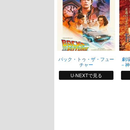
バック・トゥ・ザ・フュー
劇場版
チャー
－神
U-NEXTで見る