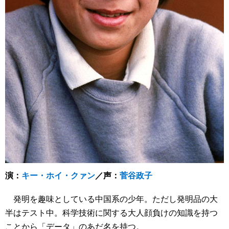
演：
キー・ホイ・クァン
／声：
菅谷政子
発明を趣味としている中国系の少年。ただし発明品の大
半はテスト中。科学技術に関する大人顔負けの知識を持つ
ことから「データ」のあだ名を持つ。