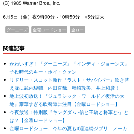
(C) 1985 Warner Bros., Inc.
6月5日（金）夜9時00分～10時59分 ※5分拡大
グーニーズ
金曜ロードショー
金ロー
関連記事
かわいすぎ！『グーニーズ』『インディ・ジョーンズ』
子役時代のキー・ホイ・クァン
リドリー・スコット新作『ラスト・サバイバー』吹き替
え版に武内駿輔、内田直哉、種崎敦美、井上和彦！
地上波初放送！『ジュラシック・ワールド／復活の大
地』豪華すぎる吹替陣に注目【金曜ロードショー】
今夜放送！特別版『キングダム -信と王騎と将軍と-』と
は？【金曜ロードショー】
金曜ロードショー、今年の夏も3週連続ジブリ ノーカ