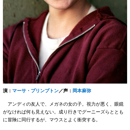
演：
マーサ・プリンプトン
／声：
岡本麻弥
アンディの友人で、メガネの女の子。視力が悪く、眼鏡
がなければ何も見えない。成り行きでグーニーズらととも
に冒険に同行するが、マウスとよく衝突する。