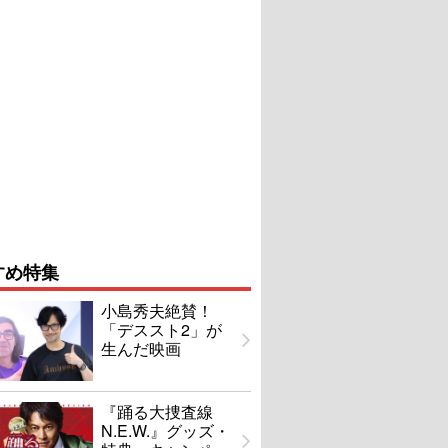
すめ特集
小島秀夫絶賛！
「デススト2」が
生んだ映画
『踊る大捜査線
N.E.W.』グッズ・