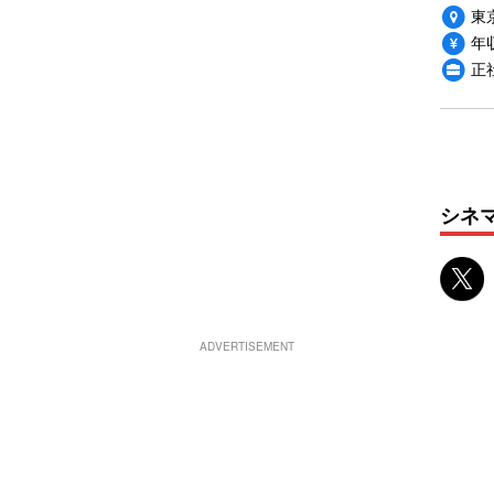
東
年収
正
シネ
ADVERTISEMENT