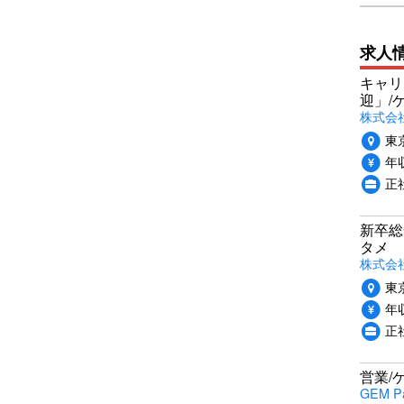
求人
キャリ
迎」/
株式会
東
年収
正
新卒総
タメ
株式会社P
東
年収
正
営業/
GEM P