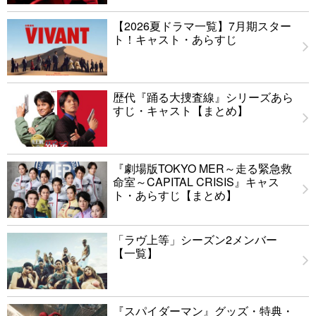
【2026夏ドラマ一覧】7月期スター
ト！キャスト・あらすじ
歴代『踊る大捜査線』シリーズあら
すじ・キャスト【まとめ】
『劇場版TOKYO MER～走る緊急救
命室～CAPITAL CRISIS』キャス
ト・あらすじ【まとめ】
「ラヴ上等」シーズン2メンバー
【一覧】
『スパイダーマン』グッズ・特典・