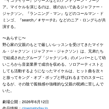
『イコライザー』シリーズなどのアントワーン・フーク
ア。マイケルを演じるのは、彼のおいであるジャファー・
ジャクソン。『ランニング・マン』などのコールマン・ド
ミンゴ、『search／＃サーチ2』などのニア・ロングらが共
演する。
〜あらすじ〜
野心家の父親のもとで厳しいレッスンを受けてきたマイケ
ル・ジャクソン（ジャファー・ジャクソン）は、兄弟たち
で結成されたグループ「ジャクソン5」のメンバーとして幼
いころから音楽業界で成功を収める。ソロアーティストと
しても活動するようになったマイケルは、ヒット曲を次々
と放ってキング・オブ・ポップと呼ばれるまでのスターに
なるが、その陰で孤独感や強権的な父親の呪縛に苦しんで
いた。
劇場公開：2026年6月12日
作品情報：
cinematoday.jp