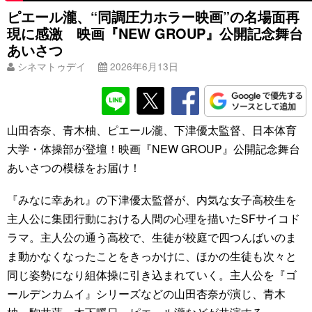
ピエール瀧、“同調圧力ホラー映画”の名場面再
現に感激 映画『NEW GROUP』公開記念舞台
あいさつ
シネマトゥデイ
2026年6月13日
山田杏奈、青木柚、ピエール瀧、下津優太監督、日本体育
大学・体操部が登壇！映画『NEW GROUP』公開記念舞台
あいさつの模様をお届け！
『みなに幸あれ』の下津優太監督が、内気な女子高校生を
主人公に集団行動における人間の心理を描いたSFサイコド
ラマ。主人公の通う高校で、生徒が校庭で四つんばいのま
ま動かなくなったことをきっかけに、ほかの生徒も次々と
同じ姿勢になり組体操に引き込まれていく。主人公を『ゴ
ールデンカムイ』シリーズなどの山田杏奈が演じ、青木