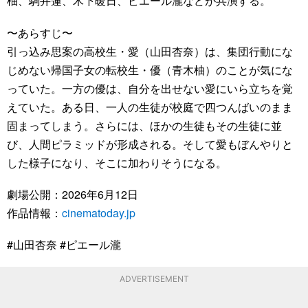
柚、駒井蓮、木下暖日、ピエール瀧などが共演する。
〜あらすじ〜
引っ込み思案の高校生・愛（山田杏奈）は、集団行動にな
じめない帰国子女の転校生・優（青木柚）のことが気にな
っていた。一方の優は、自分を出せない愛にいら立ちを覚
えていた。ある日、一人の生徒が校庭で四つんばいのまま
固まってしまう。さらには、ほかの生徒もその生徒に並
び、人間ピラミッドが形成される。そして愛もぼんやりと
した様子になり、そこに加わりそうになる。
劇場公開：2026年6月12日
作品情報：
cinematoday.jp
#山田杏奈 #ピエール瀧
ADVERTISEMENT