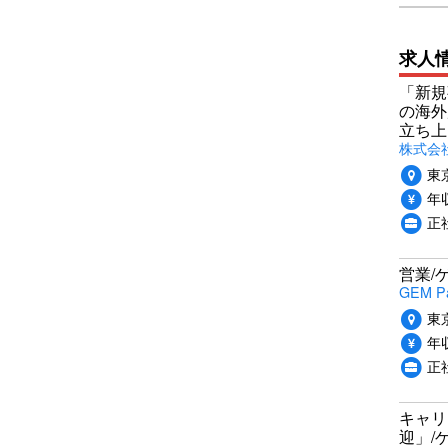
求人
「新規
の海外
立ち上
株式会社P
東
年収
正社
営業/
GEM P
東
年収
正
キャリ
迎」/