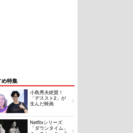
すめ特集
小島秀夫絶賛！
「デススト2」が
生んだ映画
Netflixシリーズ
「ダウンタイム」