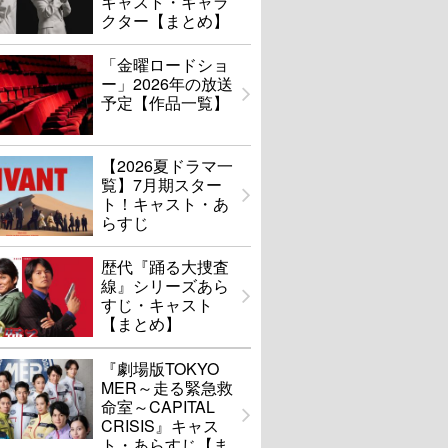
キャスト・キャラ
クター【まとめ】
「金曜ロードショ
ー」2026年の放送
予定【作品一覧】
【2026夏ドラマ一
覧】7月期スター
ト！キャスト・あ
らすじ
歴代『踊る大捜査
線』シリーズあら
すじ・キャスト
【まとめ】
『劇場版TOKYO
MER～走る緊急救
命室～CAPITAL
CRISIS』キャス
ト・あらすじ【ま