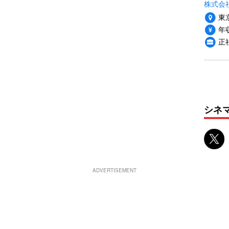
株式会
東
年収
正
シネ
ADVERTISEMENT