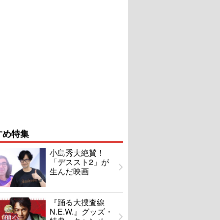
すめ特集
小島秀夫絶賛！
「デススト2」が
生んだ映画
『踊る大捜査線
N.E.W.』グッズ・