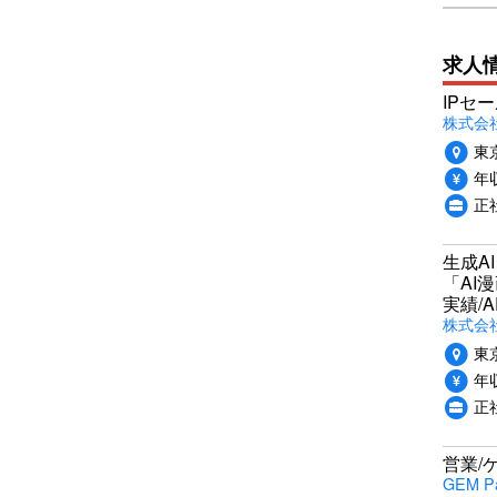
求人
IPセ
株式会
東
年収
正
生成A
「AI
実績/A
株式会社
東
年収
正
営業/
GEM P