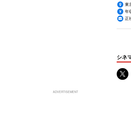
東
年収
正
シネ
ADVERTISEMENT