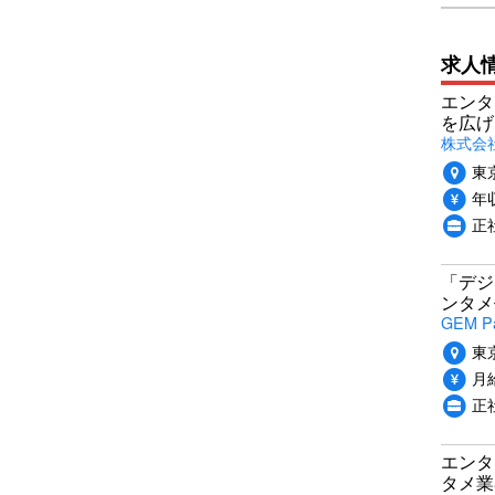
求人
エンタ
を広げ
株式会
東
年収
正
「デジ
ンタメ
GEM P
東
月給
正
エンタ
タメ業