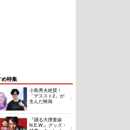
すめ特集
小島秀夫絶賛！
「デススト2」が
生んだ映画
『踊る大捜査線
N.E.W.』グッズ・