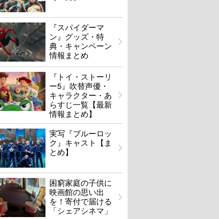
『スパイダーマ
ン』グッズ・特
典・キャンペーン
情報まとめ
『トイ・ストーリ
ー5』吹替声優・
キャラクター・あ
らすじ一覧【最新
情報まとめ】
実写『ブルーロッ
ク』キャスト【ま
とめ】
困窮家庭の子供に
映画館の思い出
を！寄付で届ける
「シェアシネマ」