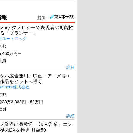
情報
提供：
メ×テクノロジーで表現者の可能性
る「プランナー」
社ユートニック
京都
450万円～
社員
詳細
タル広告運用」映画・アニメ等エ
作品をヒットへ導く
artners株式会社
京都
33万3,333円～50万円
社員
詳細
メ業界出身歓迎 「法人営業」エン
界のDXを推進 月給50