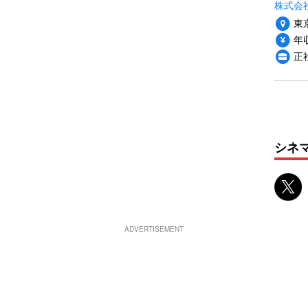
株式会
東
年収
正
シネ
ADVERTISEMENT