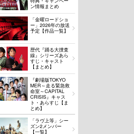
特典・キャンペー
ン情報まとめ
「金曜ロードショ
ー」2026年の放送
予定【作品一覧】
歴代『踊る大捜査
線』シリーズあら
すじ・キャスト
【まとめ】
『劇場版TOKYO
MER～走る緊急救
命室～CAPITAL
CRISIS』キャス
ト・あらすじ【ま
とめ】
「ラヴ上等」シー
ズン2メンバー
【一覧】