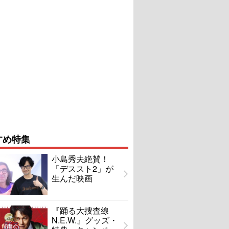
すめ特集
小島秀夫絶賛！
「デススト2」が
生んだ映画
『踊る大捜査線
N.E.W.』グッズ・