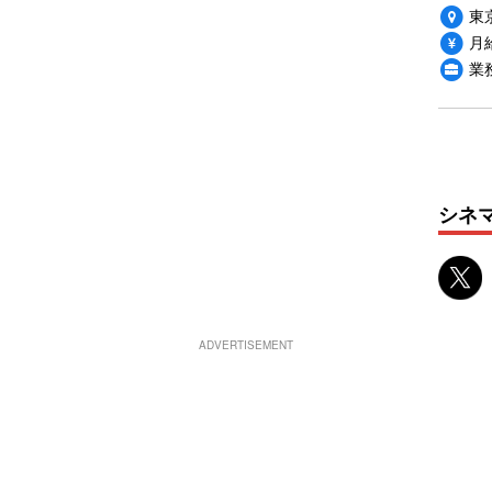
東
月給
業
シネ
ADVERTISEMENT