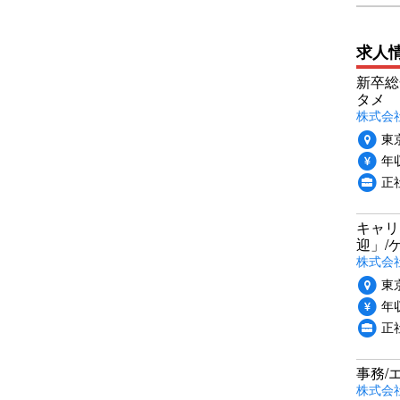
求人
新卒総
タメ
株式会社P
東
年収
正
キャリ
迎」/
株式会
東
年収
正
事務/
株式会