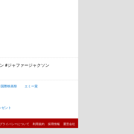
ソン #ジャファージャクソン
ン国際映画祭
エミー賞
レゼント
プライバシーについて
利用規約
採用情報
運営会社