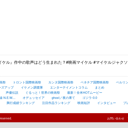
／マイケル』作中の歌声はどう生まれた？#映画マイケル #マイケルジャク
画祭
トロント国際映画祭
カンヌ国際映画祭
ベネチア国際映画祭
ベルリ
ーズアップ
イケメン調査隊
エンターテイメントコラム
まとめ
声優伝説
ぐるっと！世界の映画祭
最新！全米HOTムービー
.E.W....
オデュッセイア
ghost／夜の果て
ゴジラ-0.0
興行成績ランキング
注目作品ランキング
映画短評
インタビュー
プ
reserved.
お問い合わせ