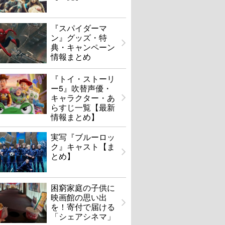
『スパイダーマ
ン』グッズ・特
典・キャンペーン
情報まとめ
『トイ・ストーリ
ー5』吹替声優・
キャラクター・あ
らすじ一覧【最新
情報まとめ】
実写『ブルーロッ
ク』キャスト【ま
とめ】
困窮家庭の子供に
映画館の思い出
を！寄付で届ける
「シェアシネマ」