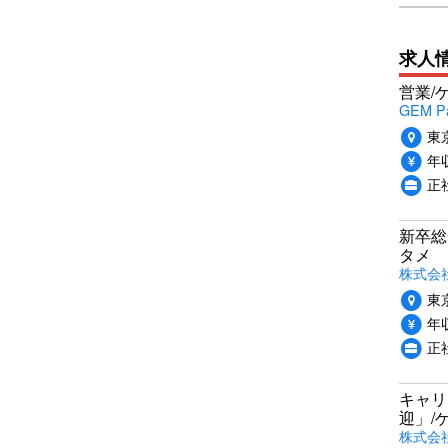
求人
営業/
GEM P
東
年収
正
新卒総
タメ
株式会社P
東
年収
正
キャリ
迎」/
株式会