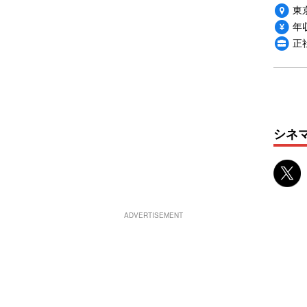
東
年収
正
シネ
ADVERTISEMENT