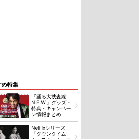
すめ特集
『踊る大捜査線
N.E.W.』グッズ・
特典・キャンペー
ン情報まとめ
Netflixシリーズ
「ダウンタイム」