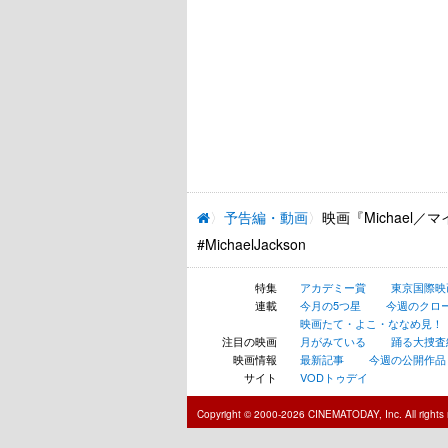
予告編・動画
映画『Michael
#MichaelJackson
特集
アカデミー賞
東京国際映
連載
今月の5つ星
今週のクロ
映画たて・よこ・ななめ見！
注目の映画
月がみている
踊る大捜査線 N
映画情報
最新記事
今週の公開作品
サイト
VODトゥデイ
Copyright © 2000-2026 CINEMATODAY, Inc. All rights 