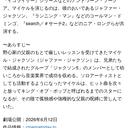
『イコライザー』シリーズなどのアントワーン・フーク
ア。マイケルを演じるのは、彼のおいであるジャファー・
ジャクソン。『ランニング・マン』などのコールマン・ド
ミンゴ、『search／＃サーチ2』などのニア・ロングらが共
演する。
〜あらすじ〜
野心家の父親のもとで厳しいレッスンを受けてきたマイケ
ル・ジャクソン（ジャファー・ジャクソン）は、兄弟たち
で結成されたグループ「ジャクソン5」のメンバーとして幼
いころから音楽業界で成功を収める。ソロアーティストと
しても活動するようになったマイケルは、ヒット曲を次々
と放ってキング・オブ・ポップと呼ばれるまでのスターに
なるが、その陰で孤独感や強権的な父親の呪縛に苦しんで
いた。
劇場公開：2026年6月12日
作品情報：
cinematoday.jp