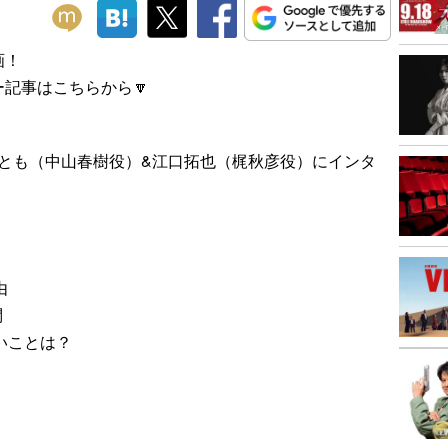
画！
記事はこちらから🔽
さとも（中山春樹役）&江口拓也（梶秋彦役）にインタ
由
問
いことは？