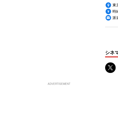
東
時給
派
シネ
ADVERTISEMENT