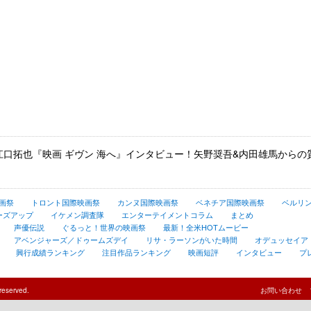
 #江口拓也『映画 ギヴン 海へ』インタビュー！矢野奨吾&内田雄馬から
画祭
トロント国際映画祭
カンヌ国際映画祭
ベネチア国際映画祭
ベルリ
ーズアップ
イケメン調査隊
エンターテイメントコラム
まとめ
声優伝説
ぐるっと！世界の映画祭
最新！全米HOTムービー
アベンジャーズ／ドゥームズデイ
リサ・ラーソンがいた時間
オデュッセイア
興行成績ランキング
注目作品ランキング
映画短評
インタビュー
プ
reserved.
お問い合わせ