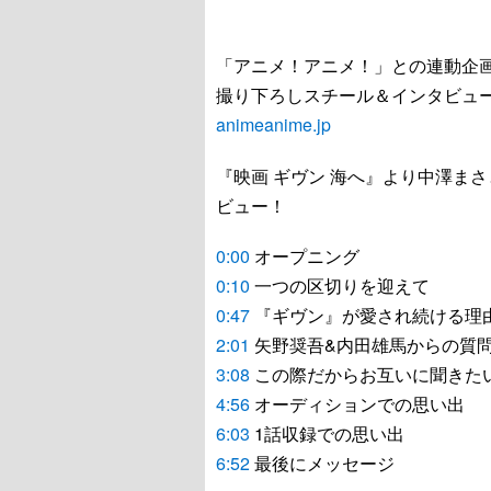
「アニメ！アニメ！」との連動企
撮り下ろしスチール＆インタビュー
animeanime.jp
『映画 ギヴン 海へ』より中澤ま
ビュー！
0:00
オープニング
0:10
一つの区切りを迎えて
0:47
『ギヴン』が愛され続ける理
2:01
矢野奨吾&内田雄馬からの質
3:08
この際だからお互いに聞きた
4:56
オーディションでの思い出
6:03
1話収録での思い出
6:52
最後にメッセージ