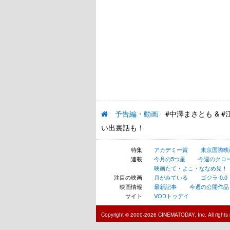
予告編・動画
#中澤まさとも &
い出裏話も！
特集
アカデミー賞
東京国際映
連載
今月の5つ星
今週のクロ
映画たて・よこ・ななめ見！
注目の映画
月がみている
ゴジラ-0.0
映画情報
最新記事
今週の公開作品
サイト
VODトゥデイ
Copyright © 2000-2026 CINEMATODAY, Inc. All rights 