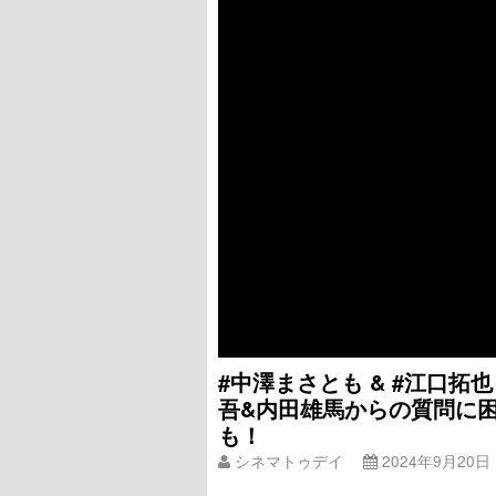
#中澤まさとも & #江口拓
吾&内田雄馬からの質問に
も！
シネマトゥデイ
2024年9月20日