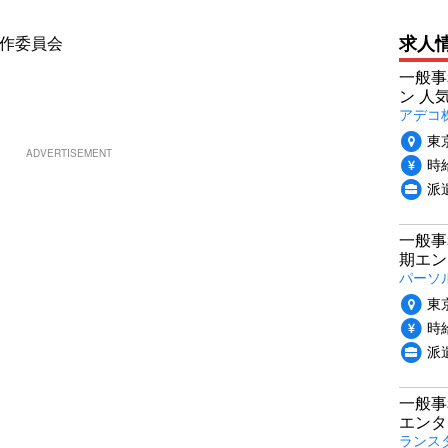
求人
製作委員会
一般事
ン 人
アデコ
東
ADVERTISEMENT
時給
派
一般事
期エン
パーソ
東
時給
派
一般事
エンタ
ランス