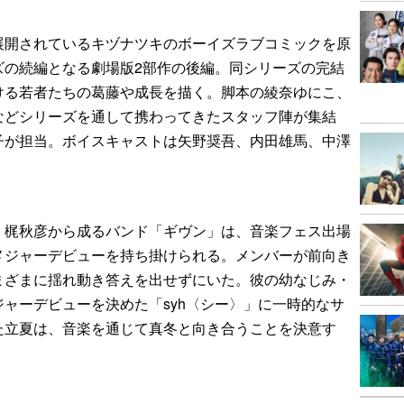
展開されているキヅナツキのボーイズラブコミックを原
ズの続編となる劇場版2部作の後編。同シリーズの完結
ける若者たちの葛藤や成長を描く。脚本の綾奈ゆにこ、
などシリーズを通して携わってきたスタッフ陣が集結
子が担当。ボイスキャストは矢野奨吾、内田雄馬、中澤
。
、梶秋彦から成るバンド「ギヴン」は、音楽フェス出場
メジャーデビューを持ち掛けられる。メンバーが前向き
まざまに揺れ動き答えを出せずにいた。彼の幼なじみ・
ャーデビューを決めた「syh〈シー〉」に一時的なサ
た立夏は、音楽を通じて真冬と向き合うことを決意す