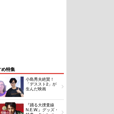
すめ特集
小島秀夫絶賛！
「デススト2」が
生んだ映画
『踊る大捜査線
N.E.W.』グッズ・