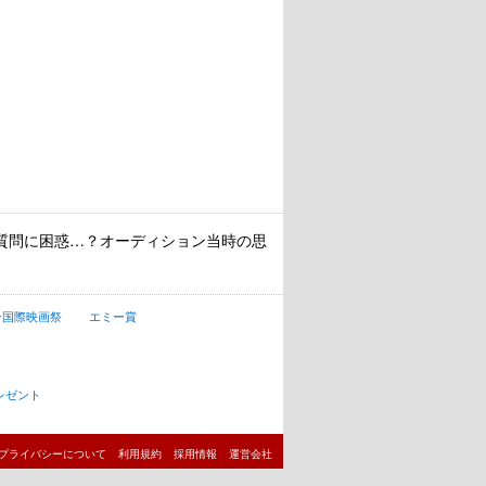
の質問に困惑…？オーディション当時の思
ン国際映画祭
エミー賞
レゼント
プライバシーについて
利用規約
採用情報
運営会社