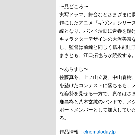
〜見どころ〜
実写ドラマ、舞台などさまざまに
作にしたアニメ『ギヴン』シリー
編となり、バンド活動に青春を懸
キャラクターデザインの大沢美奈
し、監督は前編と同じく橋本能理
まさとも、江口拓也らが続投する
〜あらすじ〜
佐藤真冬、上ノ山立夏、中山春樹
を懸けたコンテストに落ちるも、
な姿勢を見せる一方で、真冬はさ
鹿島柊と八木玄純のバンドで、メジ
ポートメンバーとして加入してい
る。
作品情報：
cinematoday.jp