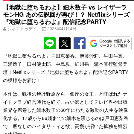
【地獄に堕ちるわよ】細木数子 vs レイザーラ
モンHG あの伝説回が再び！？ Netflixシリーズ
『地獄に堕ちるわよ』配信記念PARTY
シネマトゥデイ
2026年4月14日
『地獄に堕ちるわよ』戸田恵梨香、伊藤沙莉、生田斗真、
三浦透子、田村健太郎、中島歩、細川岳、瀧本智行監督登
壇！Netflixシリーズ『地獄に堕ちるわよ』配信記念PARTY
の模様をお届け！
本作は、戦後の焼け野原から「銀座の女王」と呼ばれたナ
イトクラブ経営時代を経て、占い師としてテレビ界や出版
業界を席巻した細木数子の60年にわたる激動の人生を映像
化する。17歳から66歳までの細木を演じるのは戸田恵梨香
で、底なしのバイタリティと欲、高慢が招いた孤独を鮮烈