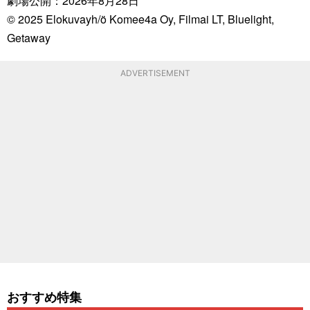
劇場公開：2026年8月28日
© 2025 Elokuvayh/ö Komee4a Oy, Filmai LT, Bluelight,
Getaway
ADVERTISEMENT
おすすめ特集