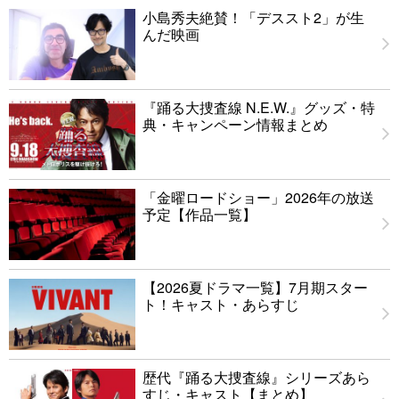
小島秀夫絶賛！「デススト2」が生
んだ映画
『踊る大捜査線 N.E.W.』グッズ・特
典・キャンペーン情報まとめ
「金曜ロードショー」2026年の放送
予定【作品一覧】
【2026夏ドラマ一覧】7月期スター
ト！キャスト・あらすじ
歴代『踊る大捜査線』シリーズあら
すじ・キャスト【まとめ】