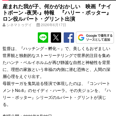
産まれた我が子、何かがおかしい 映画『ナイ
トボーン -夜哭-』特報 『ハリー・ポッター』
ロン役ルパート・グリント出演
シネマトゥデイ
2026年6月17日
監督は、『ハッチング－孵化－』で、美しくもおぞましい
世界観と独創的なストーリーテリングで世界的注目を集め
たハンナ・ベルイホルムが再び静謐な自然と神秘性を背景
に、理想の家族という幸福の内側に潜む恐怖と、人間の深
層心理をえぐり出す。
母親サーガを鬼気迫る怪演で体現したのは、『コンパート
メントNo.6』のセイディ・ハーラ。その夫ジョンを、『ハ
リー・ポッター』シリーズのルパート・グリントが演じ
る。