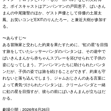
之。ボイスキャストはアンパンマンの戸田恵子、ばいきん
まんの中尾隆聖のほか、ゲスト声優として俳優の土屋太
鳳、お笑いコンビEXITのりんたろー。と兼近大樹が参加す
る。
〜あらすじ〜
ある冒険家と交わした約束を果たすために、“虹の星”を目指
す旅をしていたレッサーパンダのパンタンは、その途中で
ばいきんまんから赤ちゃんスプレーを浴びせられて子供の
姿になってしまう。アンパンマンたちに助けられたパンタ
ンだが、子供の姿では旅を続けることができず、約束も守
れないと落ち込んでしまう。ジャムおじさんのある言葉に
よって勇気づけられたパンタンは、クリームパンダと一緒
に虹の星を目指すが、彼らの前にばいきんまんが立ちはだ
かる。
劇場公開：2026年6月26日