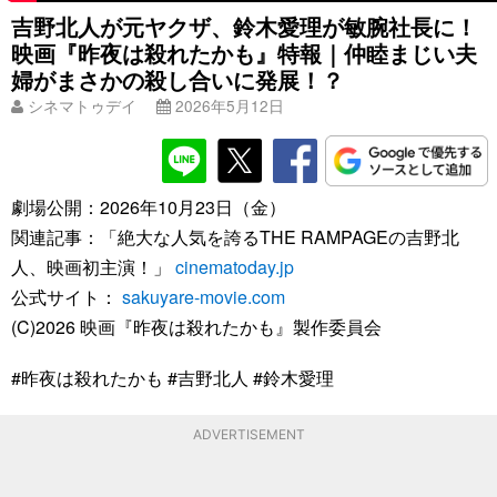
吉野北人が元ヤクザ、鈴木愛理が敏腕社長に！
映画『昨夜は殺れたかも』特報｜仲睦まじい夫
婦がまさかの殺し合いに発展！？
シネマトゥデイ
2026年5月12日
劇場公開：2026年10月23日（金）
関連記事：「絶大な人気を誇るTHE RAMPAGEの吉野北
人、映画初主演！」
cinematoday.jp
公式サイト：
sakuyare-movie.com
(C)2026 映画『昨夜は殺れたかも』製作委員会
#昨夜は殺れたかも #吉野北人 #鈴木愛理
ADVERTISEMENT