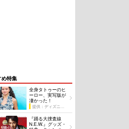
すめ特集
全身タトゥーのヒ
ーロー、実写版が
凄かった！
提供：ディズニー
『踊る大捜査線
N.E.W.』グッズ・