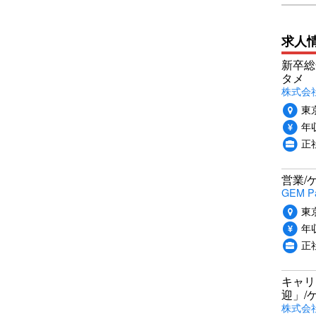
求人
新卒総
タメ
株式会社P
東
年収
正
営業/
GEM P
東
年収
正
キャリ
迎」/
株式会