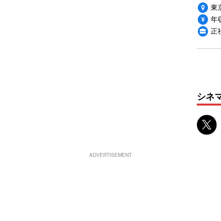
東
年収
正
シネ
ADVERTISEMENT