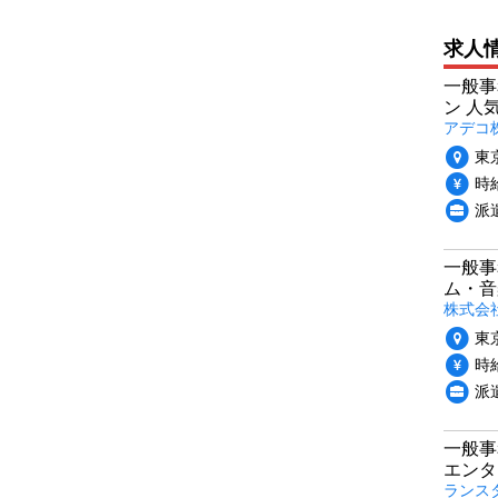
求人
一般事
ン 人
アデコ
東
時給
派
一般事
ム・音
株式会
東
時給
派
一般事
エンタ
ランス