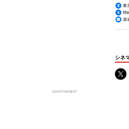
東
時給
派
シネ
ADVERTISEMENT