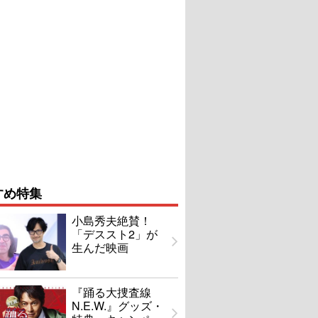
すめ特集
小島秀夫絶賛！
「デススト2」が
生んだ映画
『踊る大捜査線
N.E.W.』グッズ・