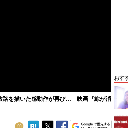
おす
旅路を描いた感動作が再び… 映画『鯨が消