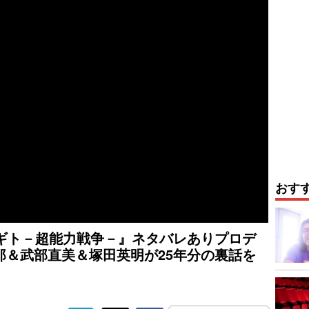
おす
アギト－超能力戦争－』ネタバレありプロデ
郎＆武部直美＆塚田英明が25年分の裏話を