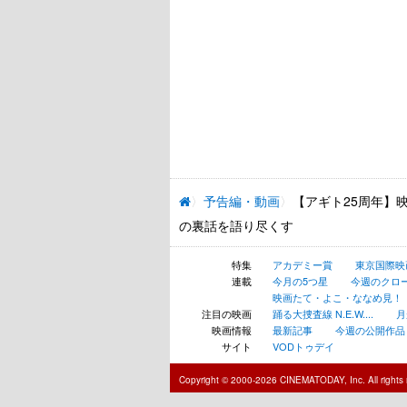
予告編・動画
【アギト25周年】
の裏話を語り尽くす
特集
アカデミー賞
東京国際映
連載
今月の5つ星
今週のクロ
映画たて・よこ・ななめ見！
注目の映画
踊る大捜査線 N.E.W....
月
映画情報
最新記事
今週の公開作品
サイト
VODトゥデイ
Copyright © 2000-2026 CINEMATODAY, Inc. All rights 