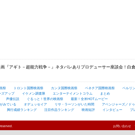
映画『アギト－超能力戦争－』ネタバレありプロデューサー座談会！白倉
画祭
トロント国際映画祭
カンヌ国際映画祭
ベネチア国際映画祭
ベルリ
ーズアップ
イケメン調査隊
エンターテイメントコラム
まとめ
声優伝説
ぐるっと！世界の映画祭
最新！全米HOTムービー
がみている
オデュッセイア
リサ・ラーソンがいた時間
アベンジャーズ／ド
興行成績ランキング
注目作品ランキング
映画短評
インタビュー
プ
reserved.
お問い合わせ