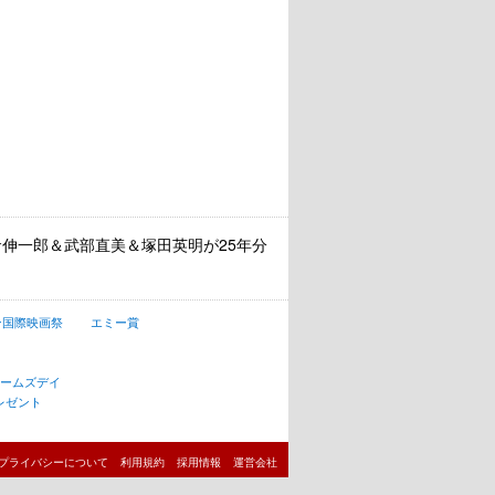
伸一郎＆武部直美＆塚田英明が25年分
ン国際映画祭
エミー賞
ゥームズデイ
レゼント
プライバシーについて
利用規約
採用情報
運営会社