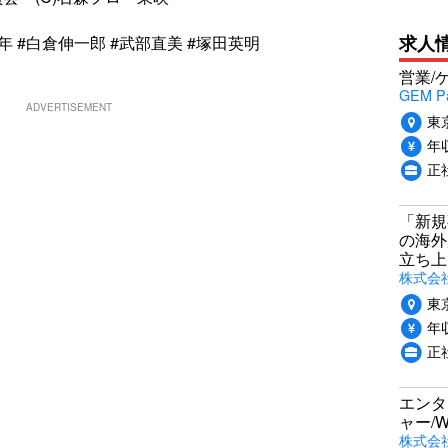
求人
年 #白倉伸一郎 #武部直美 #塚田英明
営業/
GEM P
ADVERTISEMENT
東
年収
正
「新規
の海外
立ち上
株式会社P
東
年収
正社
エンタ
ャー/
株式会社i