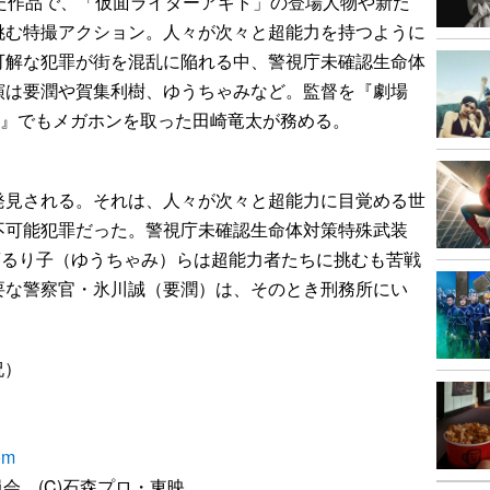
た作品で、「仮面ライダーアギト」の登場人物や新た
挑む特撮アクション。人々が次々と超能力を持つように
可解な犯罪が街を混乱に陥れる中、警視庁未確認生命体
演は要潤や賀集利樹、ゆうちゃみなど。監督を『劇場
tG4』でもメガホンを取った田崎竜太が務める。
発見される。それは、人々が次々と超能力に目覚める世
不可能犯罪だった。警視庁未確認生命体対策特殊武装
葵るり子（ゆうちゃみ）らは超能力者たちに挑むも苦戦
要な警察官・氷川誠（要潤）は、そのとき刑務所にい
祝）
om
員会 (C)石森プロ・東映