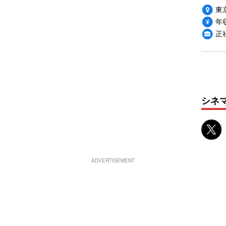
東
年収
正
シネ
ADVERTISEMENT