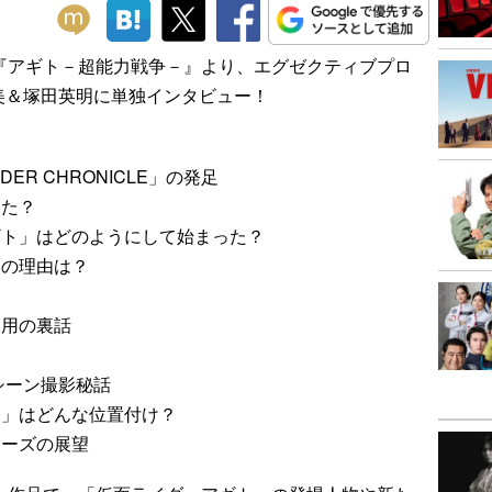
『アギト－超能力戦争－』より、エグゼクティブプロ
美＆塚田英明に単独インタビュー！
DER CHRONICLE」の発足
った？
ト」はどのようにして始まった？
の理由は？
起用の裏話
シーン撮影秘話
」はどんな位置付け？
ーズの展望