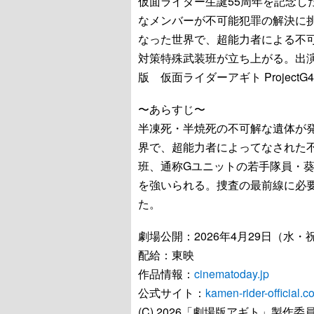
仮面ライダー生誕55周年を記念し
なメンバーが不可能犯罪の解決に
なった世界で、超能力者による不
対策特殊武装班が立ち上がる。出
版 仮面ライダーアギト Projec
〜あらすじ〜
半凍死・半焼死の不可解な遺体が
界で、超能力者によってなされた
班、通称Gユニットの若手隊員・
を強いられる。捜査の最前線に必
た。
劇場公開：2026年4月29日（水・
配給：東映
作品情報：
cinematoday.jp
公式サイト：
kamen-rider-official.c
(C) 2026「劇場版アギト」製作委