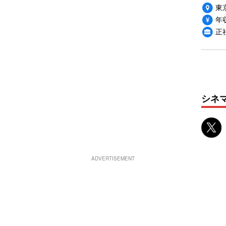
東
年収
正
シネ
ADVERTISEMENT