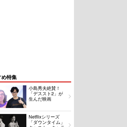
すめ特集
小島秀夫絶賛！
「デススト2」が
生んだ映画
Netflixシリーズ
「ダウンタイム」