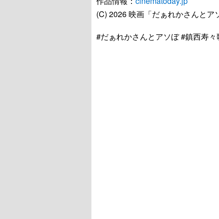
作品情報：
cinematoday.jp
(C) 2026 映画「だぁれかさん
#だぁれかさんとアソぼ #鎮西寿々歌 #fr