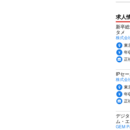
求人
新卒総
タメ
株式会社P
東
年収
正
IPセ
株式会
東
年収
正
デジタ
ム・エ
GEM P