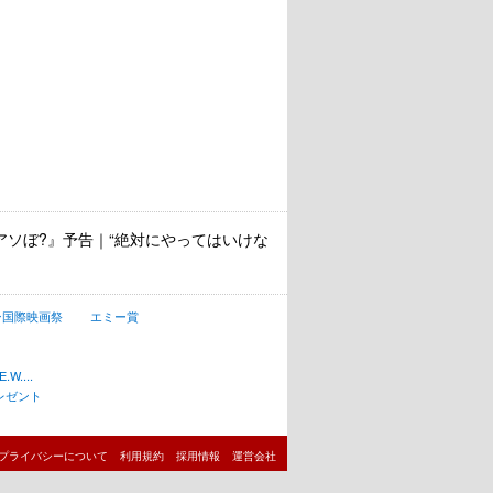
とアソぼ?』予告｜“絶対にやってはいけな
ン国際映画祭
エミー賞
W....
レゼント
プライバシーについて
利用規約
採用情報
運営会社