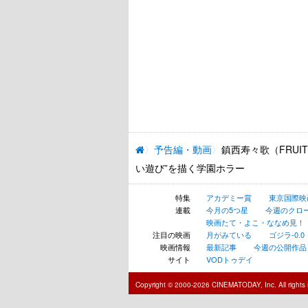
予告編・動画
鎮西寿々歌（FRUI
い遊び”を描く学園ホラー
特集
アカデミー賞
東京国際映
連載
今月の5つ星
今週のクロ
映画たて・よこ・ななめ見！
注目の映画
月がみている
ゴジラ-0.0
映画情報
最新記事
今週の公開作品
サイト
VODトゥデイ
Copyright © 2000-2026 CINEMATODAY, Inc. All rights 