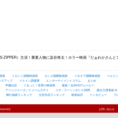
TS ZIPPER）主演！重要人物に染谷将太！ホラー映画『だぁれかさん
画祭
トロント国際映画祭
カンヌ国際映画祭
ベネチア国際映画祭
ベルリ
ーズアップ
イケメン調査隊
エンターテイメントコラム
まとめ
声優伝説
ぐるっと！世界の映画祭
最新！全米HOTムービー
アベンジャーズ／ドゥームズデイ
リサ・ラーソンがいた時間
踊る大捜査線 N.E.
興行成績ランキング
注目作品ランキング
映画短評
インタビュー
プ
reserved.
お問い合わせ