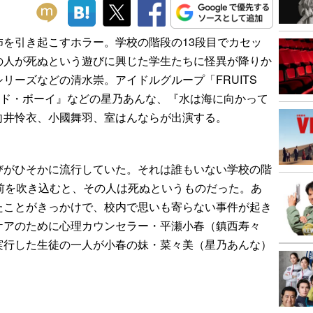
を引き起こすホラー。学校の階段の13段目でカセッ
の人が死ぬという遊びに興じた学生たちに怪異が降りか
リーズなどの清水崇。アイドルグループ「FRUITS
ールド・ボーイ』などの星乃あんな、『水は海に向かって
向井怜衣、小國舞羽、室はんならが出演する。
びがひそかに流行していた。それは誰もいない学校の階
前を吹き込むと、その人は死ぬというものだった。あ
たことがきっかけで、校内で思いも寄らない事件が起き
ケアのために心理カウンセラー・平瀬小春（鎮西寿々
実行した生徒の一人が小春の妹・菜々美（星乃あんな）