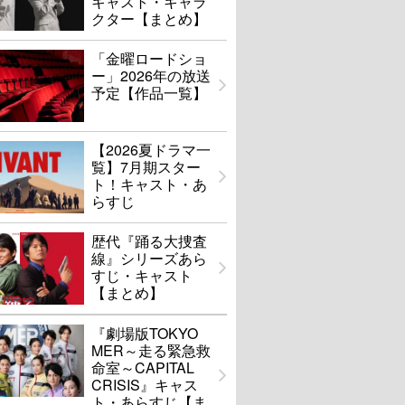
キャスト・キャラ
クター【まとめ】
「金曜ロードショ
ー」2026年の放送
予定【作品一覧】
【2026夏ドラマ一
覧】7月期スター
ト！キャスト・あ
らすじ
歴代『踊る大捜査
線』シリーズあら
すじ・キャスト
【まとめ】
『劇場版TOKYO
MER～走る緊急救
命室～CAPITAL
CRISIS』キャス
ト・あらすじ【ま