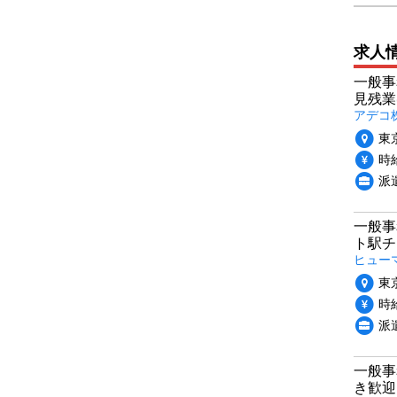
求人
一般事
見残業
アデコ
東
時給
派
一般事
ト駅チ
ヒュー
東
時給
派
一般事
き歓迎