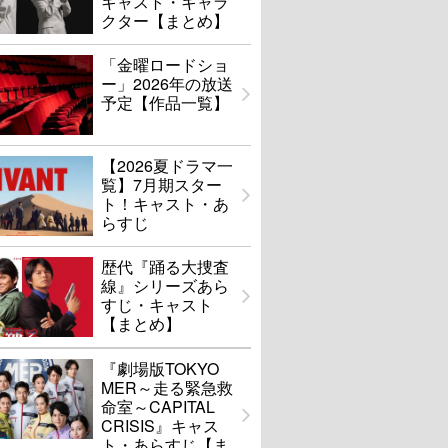
キャスト・キャラ
クター【まとめ】
「金曜ロードショ
ー」2026年の放送
予定【作品一覧】
【2026夏ドラマ一
覧】7月期スター
ト！キャスト・あ
らすじ
歴代『踊る大捜査
線』シリーズあら
すじ・キャスト
【まとめ】
『劇場版TOKYO
MER～走る緊急救
命室～CAPITAL
CRISIS』キャス
ト・あらすじ【ま