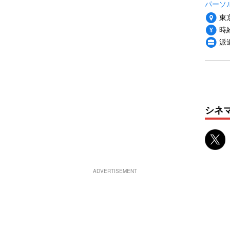
パーソ
東
時給
派
シネ
ADVERTISEMENT