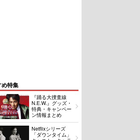
すめ特集
『踊る大捜査線
N.E.W.』グッズ・
特典・キャンペー
ン情報まとめ
Netflixシリーズ
「ダウンタイム」