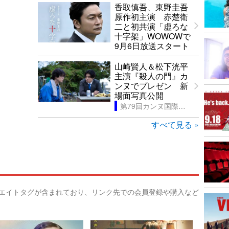
香取慎吾、東野圭吾
原作初主演 赤楚衛
二と初共演「虚ろな
十字架」WOWOWで
9月6日放送スタート
山崎賢人＆松下洸平
主演『殺人の門』カ
ンヌでプレゼン 新
場面写真公開
第79回カンヌ国際映画祭
すべて見る »
リエイトタグが含まれており、リンク先での会員登録や購入など