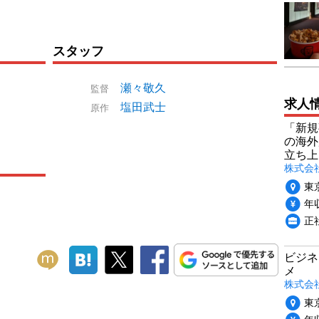
スタッフ
瀬々敬久
監督
求人
塩田武士
原作
「新規
の海外
立ち上
株式会社P
東
年収
正社
ビジネ
メ
株式会
東
年収