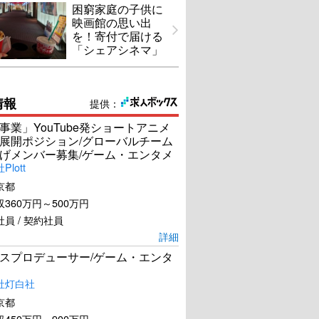
困窮家庭の子供に
映画館の思い出
を！寄付で届ける
「シェアシネマ」
情報
提供：
事業」YouTube発ショートアニメ
展開ポジション/グローバルチーム
げメンバー募集/ゲーム・エンタメ
lott
京都
360万円～500万円
員 / 契約社員
詳細
スプロデューサー/ゲーム・エンタ
社灯白社
京都
450万円～900万円