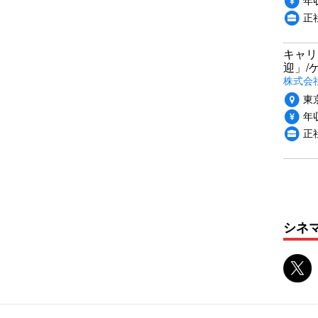
正
キャリ
迎」/
株式会
東
年収
正
シネ