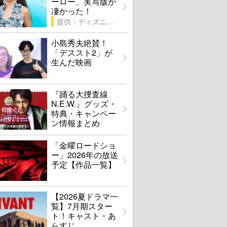
ーロー、実写版が
凄かった！
提供：ディズニー
小島秀夫絶賛！
「デススト2」が
生んだ映画
『踊る大捜査線
N.E.W.』グッズ・
特典・キャンペー
ン情報まとめ
「金曜ロードショ
ー」2026年の放送
予定【作品一覧】
【2026夏ドラマ一
覧】7月期スター
ト！キャスト・あ
らすじ