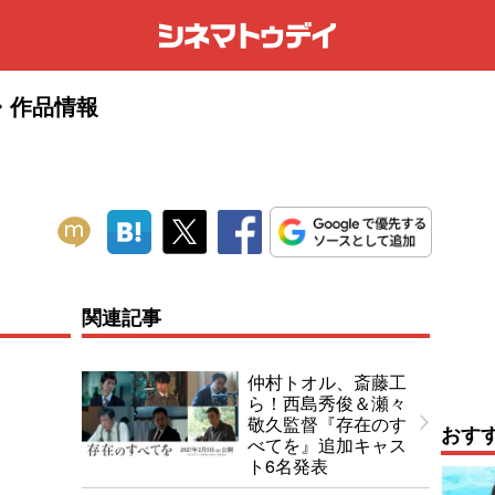
・作品情報
関連記事
仲村トオル、斎藤工
ら！西島秀俊＆瀬々
敬久監督『存在のす
おす
べてを』追加キャス
ト6名発表