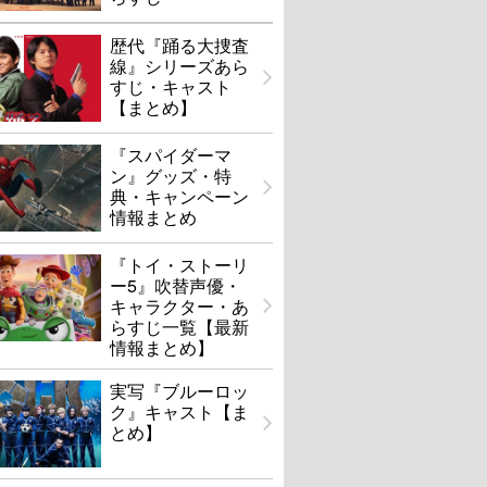
歴代『踊る大捜査
線』シリーズあら
すじ・キャスト
【まとめ】
『スパイダーマ
ン』グッズ・特
典・キャンペーン
情報まとめ
『トイ・ストーリ
ゆきてかへらぬ
蛇の道
ー5』吹替声優・
キャラクター・あ
らすじ一覧【最新
U-NEXTで見る
U-NEXTで見る
情報まとめ】
実写『ブルーロッ
ク』キャスト【ま
とめ】