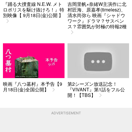
『踊る大捜査線 N.E.W. メト
吉岡里帆×奈緒W主演作に北
ロポリスを駆け抜けろ！』特
村匠海、原嘉孝(timelesz)、
別映像【 9月18日(金)公開 】
清水尚弥ら 映画『シャドウ
ワーク』ドラマ？サスペン
ス？雰囲気が対極の特報2種
映画『八つ墓村』本予告【9
第2シーズン放送記念！
月18日(金)全国公開】
『VIVANT』第1話をフル公
開！【TBS】
ADVERTISEMENT