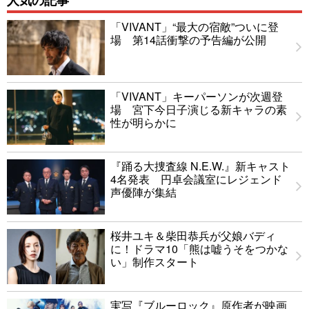
「VIVANT」“最大の宿敵”ついに登
場 第14話衝撃の予告編が公開
「VIVANT」キーパーソンが次週登
場 宮下今日子演じる新キャラの素
性が明らかに
『踊る大捜査線 N.E.W.』新キャスト
4名発表 円卓会議室にレジェンド
声優陣が集結
桜井ユキ＆柴田恭兵が父娘バディ
に！ドラマ10「熊は嘘うそをつかな
い」制作スタート
実写『ブルーロック』原作者が映画