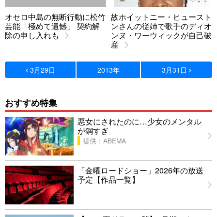
オセロ中島の無断行動に松竹
故ホイットニー・ヒュースト
芸能「極めて遺憾」 契約解
ンさんの従姉で歌手のディオ
除の申し入れも
ンヌ・ワーウィックが自己破
産
3月29日
2013年
3月31日
おすすめ特集
悪女にされたのに…少女のメンタル
が鋼すぎ
提供：ABEMA
「金曜ロードショー」2026年の放送
予定【作品一覧】