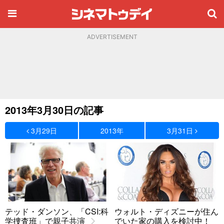
ADVERTISEMENT
2013年3月30日の記事
3月29日
2013年
3月31日
テッド・ダンソン、「CSI:科
ウォルト・ディズニーが住ん
学捜査班」で親子共演
でいた家の購入を検討中！