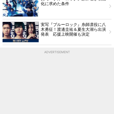
化に求めた条件
実写『ブルーロック』糸師凛役に八
木勇征！渡邊圭祐＆夏生大湖ら出演
発表 応援上映開催も決定
ADVERTISEMENT