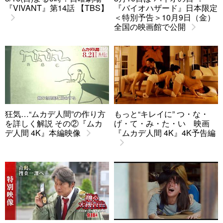
『VIVANT』第14話 【TBS】
『バイオハザード』日本限定
＜特別予告＞10月9日（金）
全国の映画館で公開
狂気…“ムカデ人間”の作り方
もっと“キレイに” つ・な・
を詳しく解説 その②『ムカ
げ・て・み・た・い 映画
デ人間 4K』本編映像
『ムカデ人間 4K』4K予告編