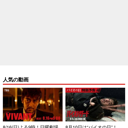
人気の動画
8/16(日)よる9時！日曜劇場
8月10日は“バイオの日”！