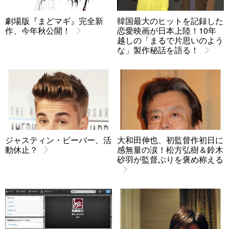
劇場版『まどマギ』完全新
韓国最大のヒットを記録した
作、今年秋公開！
恋愛映画が日本上陸！10年
越しの「まるで片思いのよう
な」製作秘話を語る！
ジャスティン・ビーバー、活
大和田伸也、初監督作初日に
動休止？
感無量の涙！松方弘樹＆鈴木
砂羽が監督ぶりを褒め称える