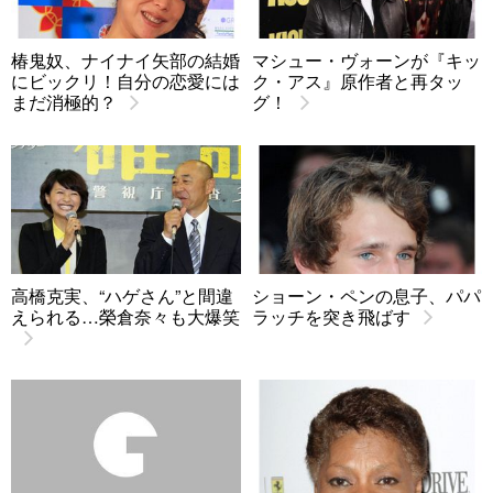
椿鬼奴、ナイナイ矢部の結婚
マシュー・ヴォーンが『キッ
にビックリ！自分の恋愛には
ク・アス』原作者と再タッ
まだ消極的？
グ！
高橋克実、“ハゲさん”と間違
ショーン・ペンの息子、パパ
えられる…榮倉奈々も大爆笑
ラッチを突き飛ばす