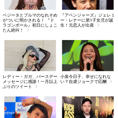
ベジータとブルマのなれそめ
『アベンジャーズ』ジェレミ
がついに明かされる！ 『ド
ー・レナーに第1子女児が誕
ラゴンボール』初日にしょこ
生！元恋人が出産
たん絶叫！
レディー・ガガ、バースデー
小泉今日子、幸せになれな
メッセージに感謝！一月以上
い？自虐ジョークで応酬
ぶりのツイート