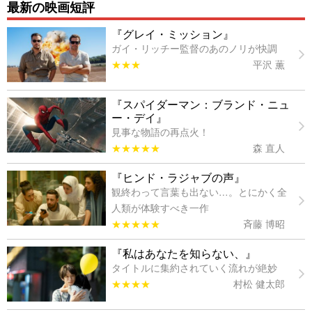
最新の映画短評
『グレイ・ミッション』
ガイ・リッチー監督のあのノリが快調
★★★
平沢 薫
『スパイダーマン：ブランド・ニュ
ー・デイ』
見事な物語の再点火！
★★★★★
森 直人
『ヒンド・ラジャブの声』
観終わって言葉も出ない…。とにかく全
人類が体験すべき一作
★★★★★
斉藤 博昭
『私はあなたを知らない、』
タイトルに集約されていく流れが絶妙
★★★★
村松 健太郎