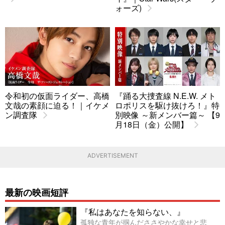
ォーズ)
令和初の仮面ライダー、高橋
『踊る大捜査線 N.E.W. メト
文哉の素顔に迫る！｜イケメ
ロポリスを駆け抜けろ！』特
ン調査隊
別映像 ～新メンバー篇～ 【9
月18日（金）公開】
ADVERTISEMENT
最新の映画短評
『私はあなたを知らない、』
孤独な青年が掴んだささやかな幸せと悲