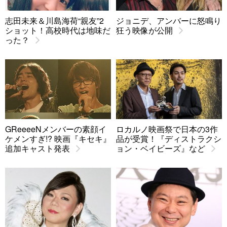
志田未来＆川島海荷“親友”2
ジョニデ、アンバーに怒鳴り
ショット！高校時代は地味だ
狂う映像が公開
った？
GReeeeNメンバーの素顔イ
ロカルノ映画祭で日本の3作
ケメンすぎ!? 映画『キセキ』
品が受賞！『ディストラクシ
追加キャスト発表
ョン・ベイビーズ』など