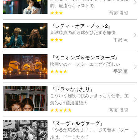
劇。最適なキャストで
★★★
斉藤 博昭
『レディ・オア・ノット2』
直球勝負の豪速球がひたすら痛快
★★★
平沢 薫
『ミニオンズ＆モンスターズ』
映画史のイースターエッグが楽しい
★★★★
平沢 薫
『ドラマなふたり』
こういう難役に挑み、きっちり仕事。主
演2人は信用度絶大
★★★★★
斉藤 博昭
『ヌーヴェルヴァーグ』
「やるか黙るかよ！」。さて若きゴダー
ルは、ドーしたか？