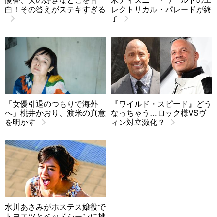
白！その答えがステキすぎる
レクトリカル・パレードが終
了
「女優引退のつもりで海外
『ワイルド・スピード』どう
へ」桃井かおり、渡米の真意
なっちゃう…ロック様VSヴ
を明かす
ィン対立激化？
水川あさみがホステス嬢役で
トヨエツとベッドシーンに挑