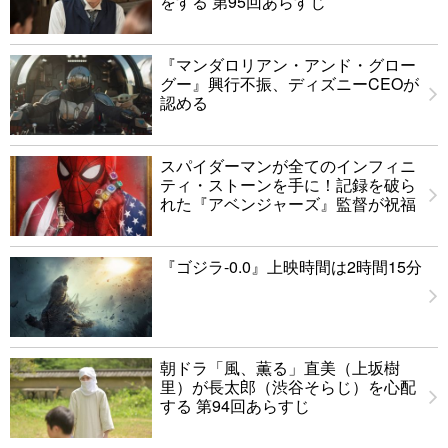
をする 第95回あらすじ
『マンダロリアン・アンド・グロー
グー』興行不振、ディズニーCEOが
認める
スパイダーマンが全てのインフィニ
ティ・ストーンを手に！記録を破ら
れた『アベンジャーズ』監督が祝福
『ゴジラ-0.0』上映時間は2時間15分
朝ドラ「風、薫る」直美（上坂樹
里）が長太郎（渋谷そらじ）を心配
する 第94回あらすじ