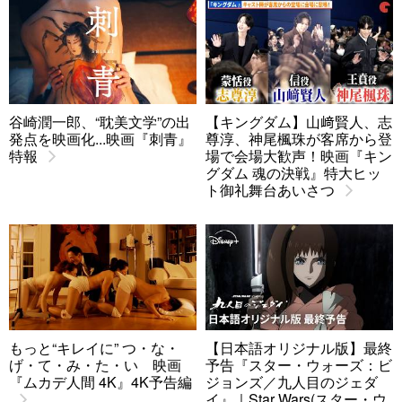
谷崎潤一郎、“耽美文学”の出
【キングダム】山﨑賢人、志
発点を映画化...映画『刺青』
尊淳、神尾楓珠が客席から登
特報
場で会場大歓声！映画『キン
グダム 魂の決戦』特大ヒッ
ト御礼舞台あいさつ
もっと“キレイに” つ・な・
【日本語オリジナル版】最終
げ・て・み・た・い 映画
予告『スター・ウォーズ：ビ
『ムカデ人間 4K』4K予告編
ジョンズ／九人目のジェダ
イ』｜Star Wars(スター・ウ