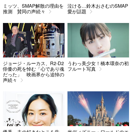
ミッツ、SMAP解散の理由を
泣ける…鈴木おさむのSMAP
推測 賛同の声続々
愛が話題
ジョージ・ルーカス、R2-D2
うわっ美少女！橋本環奈の初
俳優の死を悼む「心であり魂
フルート写真
だった」 映画界から追悼の
声続々
優香、夫の好きなとこを告
米ディズニー・ワールドのエ