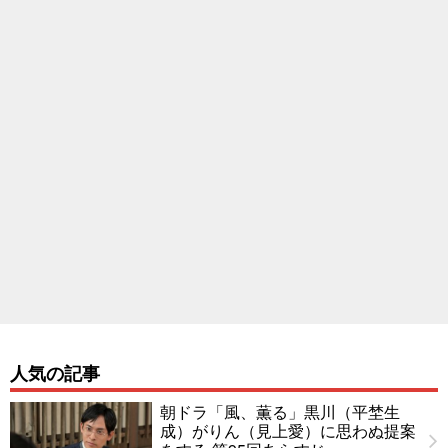
人気の記事
朝ドラ「風、薫る」黒川（平埜生
成）がりん（見上愛）に思わぬ提案