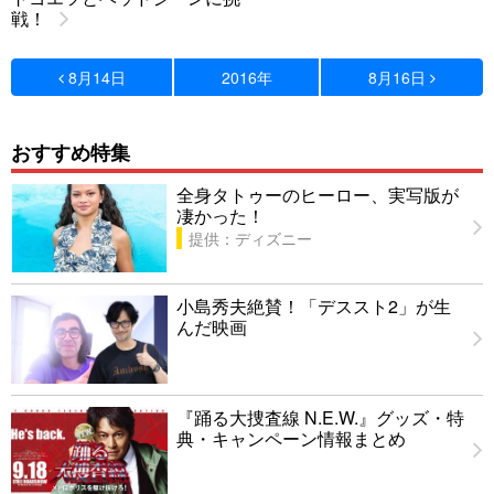
戦！
8月14日
2016年
8月16日
おすすめ特集
全身タトゥーのヒーロー、実写版が
凄かった！
提供：ディズニー
小島秀夫絶賛！「デススト2」が生
んだ映画
『踊る大捜査線 N.E.W.』グッズ・特
典・キャンペーン情報まとめ