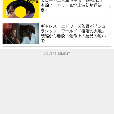
金ローで二宮和也主演『8番出口』
本編ノーカット＆地上波初放送決
定！
ギャレス・エドワーズ監督が『ジュ
ラシック・ワールド／復活の大地』
続編から離脱！創作上の意見の違い
で
ADVERTISEMENT