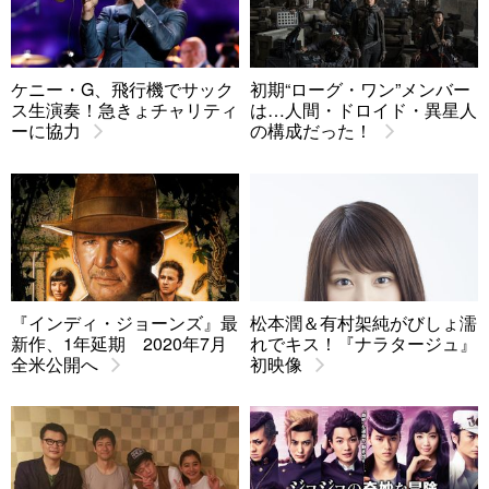
ケニー・G、飛行機でサック
初期“ローグ・ワン”メンバー
ス生演奏！急きょチャリティ
は…人間・ドロイド・異星人
ーに協力
の構成だった！
『インディ・ジョーンズ』最
松本潤＆有村架純がびしょ濡
新作、1年延期 2020年7月
れでキス！『ナラタージュ』
全米公開へ
初映像