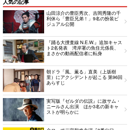
人気の記事
山田涼介の豊臣秀次、吉岡秀隆の千
利休ら「豊臣兄弟！」9名の扮装ビ
ジュアル公開
『踊る大捜査線 N.E.W.』追加キャス
ト2名発表 湾岸署の魚住元係長、
まさかの動画配信者に転身
朝ドラ「風、薫る」直美（上坂樹
里）にアクシデントが起こる 第96回
あらすじ
実写版『ゼルダの伝説』に故サム・
ニールさん出演 ほか3名の新キャ
ストが明らかに