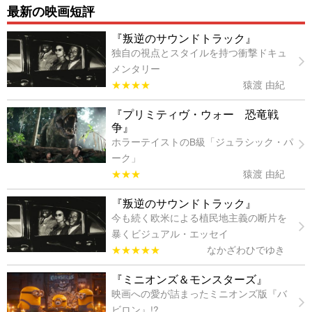
最新の映画短評
『叛逆のサウンドトラック』
独自の視点とスタイルを持つ衝撃ドキュ
メンタリー
★★★★
猿渡 由紀
『プリミティヴ・ウォー 恐竜戦
争』
ホラーテイストのB級「ジュラシック・パ
ーク」
★★★
猿渡 由紀
『叛逆のサウンドトラック』
今も続く欧米による植民地主義の断片を
暴くビジュアル・エッセイ
★★★★★
なかざわひでゆき
『ミニオンズ＆モンスターズ』
映画への愛が詰まったミニオンズ版『バ
ビロン』!?