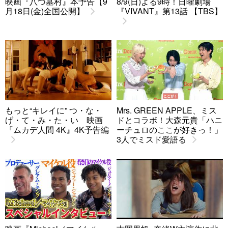
映画『八つ墓村』本予告【9
8/9(日)よる9時！日曜劇場
月18日(金)全国公開】
『VIVANT』第13話 【TBS】
もっと“キレイに” つ・な・
Mrs. GREEN APPLE、ミス
げ・て・み・た・い 映画
ドとコラボ！大森元貴「ハニ
『ムカデ人間 4K』4K予告編
ーチュロのここが好きっ！」
3人でミスド愛語る