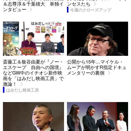
＆志尊淳＆千葉雄大 単独イ
ンセスたち
ンタビュー
今週のクローズアップ
斎藤工＆板谷由夏が『ノー・
公開から15年…マイケル・
エスケープ 自由への国境』
ムーアが明かすR指定ドキュ
などGW中のイチオシ新作映
メンタリーの裏側
画を「はみだし映画工房」で
激論！
はみだし映画工房