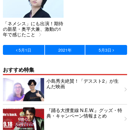
「ネメシス」にも出演！期待
の新星・奥平大兼、激動の1
年で感じたこと
5月1日
2021年
5月3日
おすすめ特集
小島秀夫絶賛！「デススト2」が生
んだ映画
『踊る大捜査線 N.E.W.』グッズ・特
典・キャンペーン情報まとめ