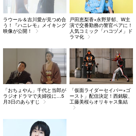
ラウール＆吉川愛が見つめ合
戸田恵梨香×永野芽郁、W主
う！『ハニレモ』メイキング
演で交番勤務の警官ペアに！
映像が公開！
人気コミック「ハコヅメ」ド
ラマ化
「おちょやん」千代と当郎が
「仮面ライダーセイバー×ゴ
ラジオドラマで夫婦役に…5
ースト」配信決定！西銘駿、
月3日のあらすじ
工藤美桜らオリキャス集結