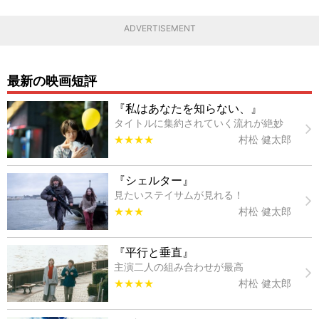
ADVERTISEMENT
最新の映画短評
『私はあなたを知らない、』
タイトルに集約されていく流れが絶妙
★★★★
村松 健太郎
『シェルター』
見たいステイサムが見れる！
★★★
村松 健太郎
『平行と垂直』
主演二人の組み合わせが最高
★★★★
村松 健太郎