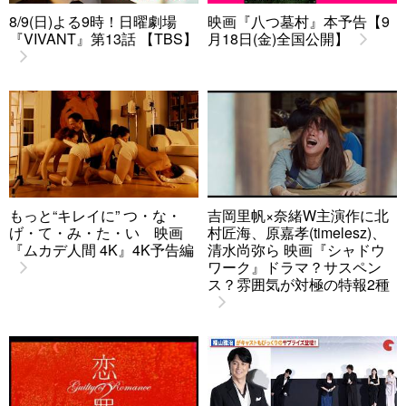
8/9(日)よる9時！日曜劇場
映画『八つ墓村』本予告【9
『VIVANT』第13話 【TBS】
月18日(金)全国公開】
もっと“キレイに” つ・な・
吉岡里帆×奈緒W主演作に北
げ・て・み・た・い 映画
村匠海、原嘉孝(timelesz)、
『ムカデ人間 4K』4K予告編
清水尚弥ら 映画『シャドウ
ワーク』ドラマ？サスペン
ス？雰囲気が対極の特報2種