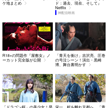
ケ地まとめ
ド：過去、現在、そして』
Netflix
神配信映画
R18+の問題作『屋敷女』ノ
「青天を衝け」吉沢亮、圧巻
ーカット完全版が公開
の号泣シーン！演出・黒崎
博、舞台裏明かす
「ドラゴン桜」の美少女！早
栄一、村を離れ京都へ…「青