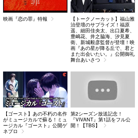
映画『恋の罪』特報
【トークノーカット】福山雅
治登壇のサプライズ！福原
遥、細田佳央太、出口夏希、
豊嶋花、井之脇海、汐見夏
衛、新城毅彦監督が登壇！映
画『あの星が降る丘で、君と
また出会いたい。』公開御礼
舞台あいさつ
【ゴースト】あの不朽の名作
第2シーズン放送記念！
がミュージカルで蘇る！ミュ
『VIVANT』第1話をフル公
ージカル『ゴースト』公開ゲ
開！【TBS】
ネプロ