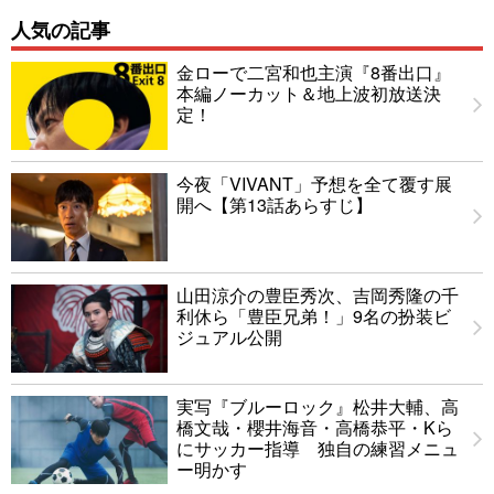
人気の記事
金ローで二宮和也主演『8番出口』
本編ノーカット＆地上波初放送決
定！
今夜「VIVANT」予想を全て覆す展
開へ【第13話あらすじ】
山田涼介の豊臣秀次、吉岡秀隆の千
利休ら「豊臣兄弟！」9名の扮装ビ
ジュアル公開
実写『ブルーロック』松井大輔、高
橋文哉・櫻井海音・高橋恭平・Kら
にサッカー指導 独自の練習メニュ
ー明かす