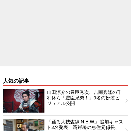
人気の記事
山田涼介の豊臣秀次、吉岡秀隆の千
利休ら「豊臣兄弟！」9名の扮装ビ
ジュアル公開
『踊る大捜査線 N.E.W.』追加キャス
ト2名発表 湾岸署の魚住元係長、