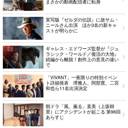
まさかの動画配信者に転身
実写版『ゼルダの伝説』に故サム・
ニールさん出演 ほか3名の新キャ
ストが明らかに
ギャレス・エドワーズ監督が『ジュ
ラシック・ワールド／復活の大地』
続編から離脱！創作上の意見の違い
で
「VIVANT」一夜限りの特別イベン
ト詳細発表 堺雅人、阿部寛、二宮
和也ら11名出演決定
朝ドラ「風、薫る」直美（上坂樹
里）にアクシデントが起こる 第96回
あらすじ