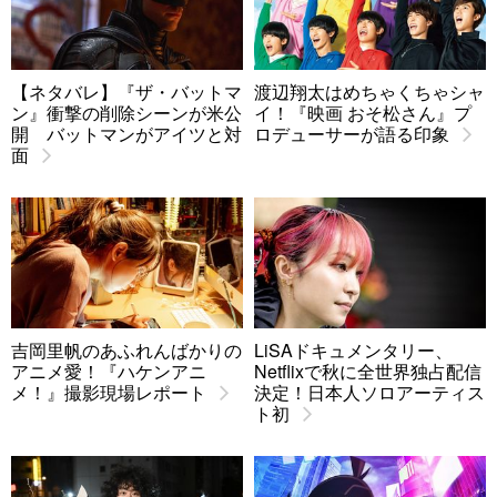
【ネタバレ】『ザ・バットマ
渡辺翔太はめちゃくちゃシャ
ン』衝撃の削除シーンが米公
イ！『映画 おそ松さん』プ
開 バットマンがアイツと対
ロデューサーが語る印象
面
吉岡里帆のあふれんばかりの
LiSAドキュメンタリー、
アニメ愛！『ハケンアニ
Netflixで秋に全世界独占配信
メ！』撮影現場レポート
決定！日本人ソロアーティス
ト初