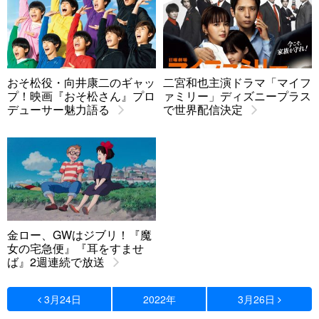
おそ松役・向井康二のギャッ
二宮和也主演ドラマ「マイフ
プ！映画『おそ松さん』プロ
ァミリー」ディズニープラス
デューサー魅力語る
で世界配信決定
金ロー、GWはジブリ！『魔
女の宅急便』『耳をすませ
ば』2週連続で放送
3月24日
2022年
3月26日