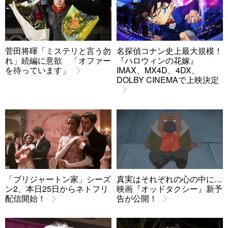
菅田将暉「ミステリと言う勿
名探偵コナン史上最大規模！
れ」続編に意欲 「オファー
『ハロウィンの花嫁』
を待っています」
IMAX、MX4D、4DX、
DOLBY CINEMAで上映決定
「ブリジャートン家」シーズ
真実はそれぞれの心の中に…
ン2、本日25日からネトフリ
映画『オッドタクシー』新予
配信開始！
告が公開！