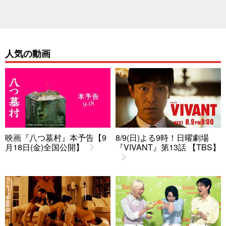
人気の動画
映画『八つ墓村』本予告【9
8/9(日)よる9時！日曜劇場
月18日(金)全国公開】
『VIVANT』第13話 【TBS】