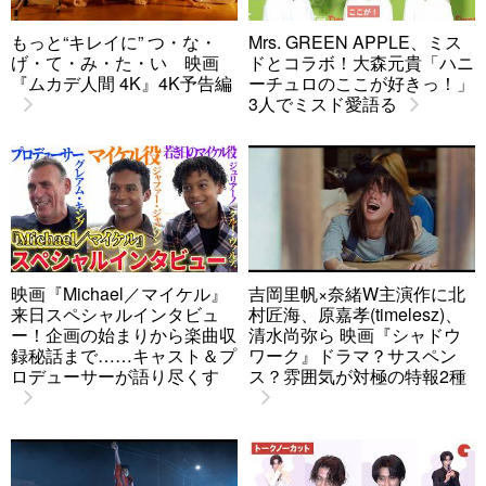
もっと“キレイに” つ・な・
Mrs. GREEN APPLE、ミス
げ・て・み・た・い 映画
ドとコラボ！大森元貴「ハニ
『ムカデ人間 4K』4K予告編
ーチュロのここが好きっ！」
3人でミスド愛語る
映画『Michael／マイケル』
吉岡里帆×奈緒W主演作に北
来日スペシャルインタビュ
村匠海、原嘉孝(timelesz)、
ー！企画の始まりから楽曲収
清水尚弥ら 映画『シャドウ
録秘話まで……キャスト＆プ
ワーク』ドラマ？サスペン
ロデューサーが語り尽くす
ス？雰囲気が対極の特報2種