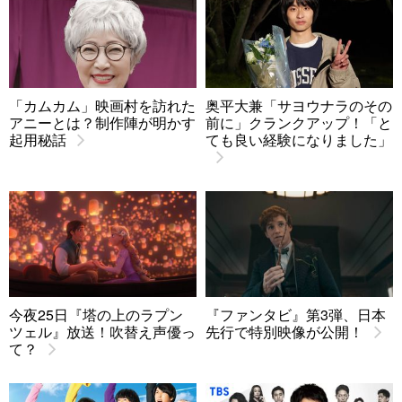
「カムカム」映画村を訪れた
奥平大兼「サヨウナラのその
アニーとは？制作陣が明かす
前に」クランクアップ！「と
起用秘話
ても良い経験になりました」
今夜25日『塔の上のラプン
『ファンタビ』第3弾、日本
ツェル』放送！吹替え声優っ
先行で特別映像が公開！
て？