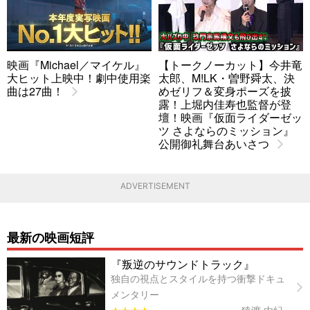
映画『Michael／マイケル』
【トークノーカット】今井竜
大ヒット上映中！劇中使用楽
太郎、M!LK・曽野舜太、決
曲は27曲！
めゼリフ＆変身ポーズを披
露！上堀内佳寿也監督が登
壇！映画『仮面ライダーゼッ
ツ さよならのミッション』
公開御礼舞台あいさつ
ADVERTISEMENT
最新の映画短評
『叛逆のサウンドトラック』
独自の視点とスタイルを持つ衝撃ドキュ
メンタリー
★★★★
猿渡 由紀