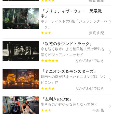
『プリミティヴ・ウォー 恐竜戦
争』
ホラーテイストのB級「ジュラシック・パ
ーク」
★★★
猿渡 由紀
『叛逆のサウンドトラック』
今も続く欧米による植民地主義の断片を
暴くビジュアル・エッセイ
★★★★★
なかざわひでゆき
『ミニオンズ＆モンスターズ』
映画への愛が詰まったミニオンズ版『バ
ビロン』!?
★★★★
なかざわひでゆき
『左利きの少女』
生きる力が鮮やかな色となって輝く
★★★
平沢 薫