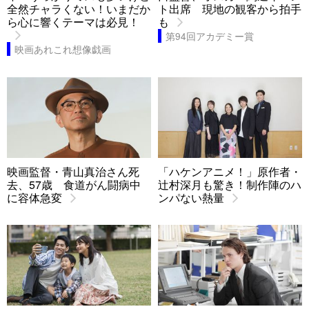
全然チャラくない！いまだか
ト出席 現地の観客から拍手
ら心に響くテーマは必見！
も
第94回アカデミー賞
映画あれこれ想像戯画
映画監督・青山真治さん死
「ハケンアニメ！」原作者・
去、57歳 食道がん闘病中
辻村深月も驚き！制作陣のハ
に容体急変
ンパない熱量