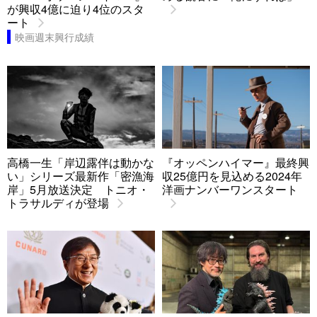
が興収4億に迫り4位のスタ
ート
映画週末興行成績
高橋一生「岸辺露伴は動かな
『オッペンハイマー』最終興
い」シリーズ最新作「密漁海
収25億円を見込める2024年
岸」5月放送決定 トニオ・
洋画ナンバーワンスタート
トラサルディが登場