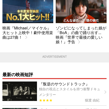
映画『Michael／マイケル』
ゾンビになってしまった娘が
大ヒット上映中！劇中使用楽
「BoA」の曲で踊り出す...
曲は27曲！
映画『世界で最後の愛しい
娘！』予告
ADVERTISEMENT
最新の映画短評
『叛逆のサウンドトラック』
独自の視点とスタイルを持つ衝撃ドキュ
メンタリー
★★★★
猿渡 由紀