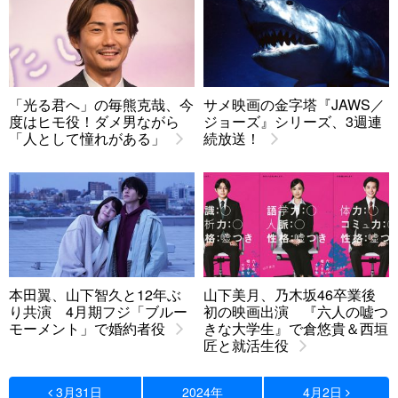
「光る君へ」の毎熊克哉、今
サメ映画の金字塔『JAWS／
度はヒモ役！ダメ男ながら
ジョーズ』シリーズ、3週連
「人として憧れがある」
続放送！
本田翼、山下智久と12年ぶ
山下美月、乃木坂46卒業後
り共演 4月期フジ「ブルー
初の映画出演 『六人の嘘つ
モーメント」で婚約者役
きな大学生』で倉悠貴＆西垣
匠と就活生役
3月31日
2024年
4月2日