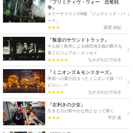
『プリミティヴ・ウォー 恐竜戦
争』
ホラーテイストのB級「ジュラシック・パ
ーク」
★★★
猿渡 由紀
『叛逆のサウンドトラック』
今も続く欧米による植民地主義の断片を
暴くビジュアル・エッセイ
★★★★★
なかざわひでゆき
『ミニオンズ＆モンスターズ』
映画への愛が詰まったミニオンズ版『バ
ビロン』!?
★★★★
なかざわひでゆき
『左利きの少女』
生きる力が鮮やかな色となって輝く
★★★
平沢 薫