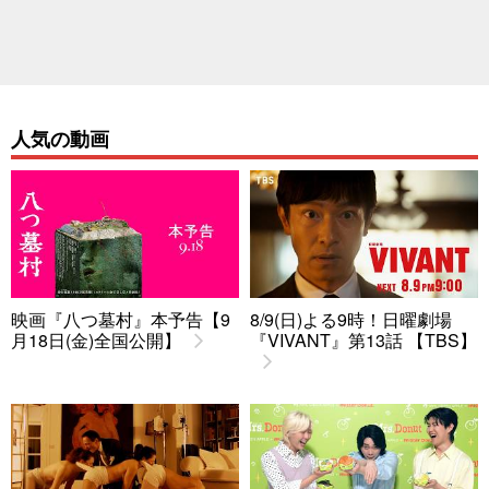
人気の動画
映画『八つ墓村』本予告【9
8/9(日)よる9時！日曜劇場
月18日(金)全国公開】
『VIVANT』第13話 【TBS】