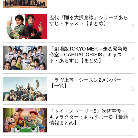
歴代『踊る大捜査線』シリーズあら
すじ・キャスト【まとめ】
『劇場版TOKYO MER～走る緊急救
命室～CAPITAL CRISIS』キャス
ト・あらすじ【まとめ】
「ラヴ上等」シーズン2メンバー
【一覧】
『トイ・ストーリー5』吹替声優・
キャラクター・あらすじ一覧【最新
情報まとめ】