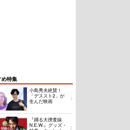
すめ特集
小島秀夫絶賛！
「デススト2」が
生んだ映画
『踊る大捜査線
N.E.W.』グッズ・