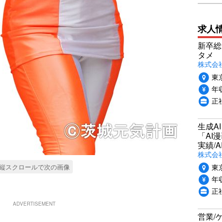
求人
新卒総
タメ
株式会社P
東
年収
正
生成A
「AI
実績/A
株式会社
東
縦スクロールで次の画像
年収
正
ADVERTISEMENT
営業/