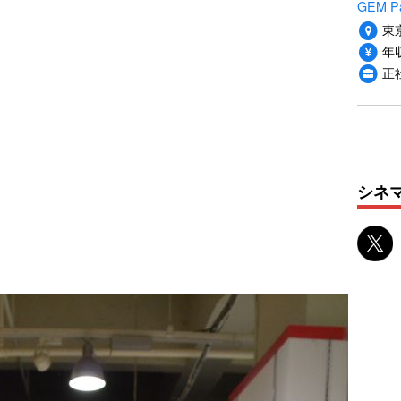
GEM P
東
年収
正
シネ