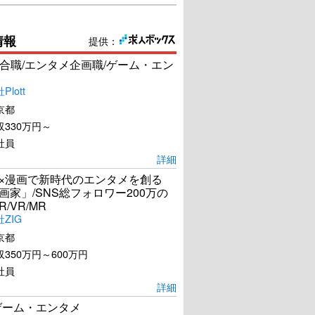
情報
提供：
合職/エンタメ企画職/ゲーム・エン
lott
京都
330万円～
社員
詳細
I×漫画で新時代のエンタメを創る
漫画家」/SNS総フォロワー200万の
R/VR/MR
ZIG
京都
350万円～600万円
社員
詳細
ゲーム・エンタメ