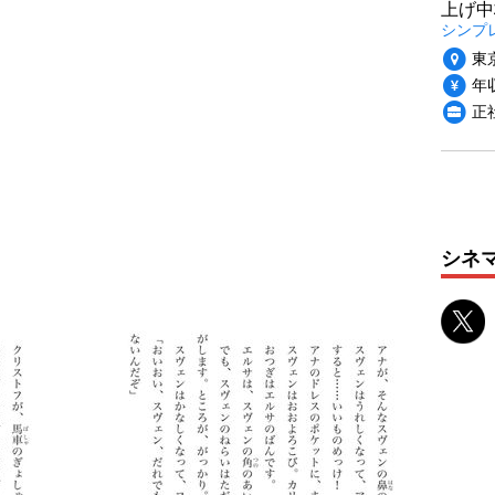
上げ中
シンプ
東
年収
正
シネ