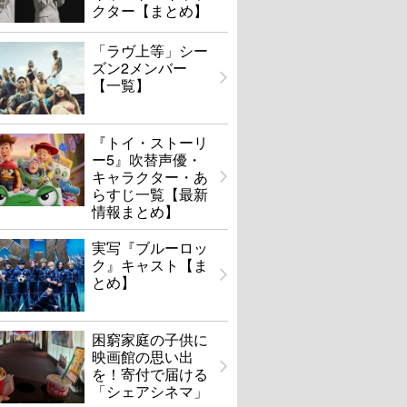
クター【まとめ】
「ラヴ上等」シー
ズン2メンバー
【一覧】
『トイ・ストーリ
ー5』吹替声優・
キャラクター・あ
らすじ一覧【最新
情報まとめ】
実写『ブルーロッ
ク』キャスト【ま
とめ】
困窮家庭の子供に
映画館の思い出
を！寄付で届ける
「シェアシネマ」