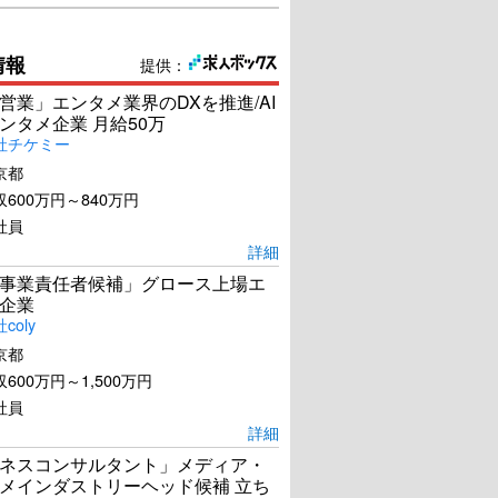
情報
提供：
営業」エンタメ業界のDXを推進/AI
ンタメ企業 月給50万
社チケミー
京都
600万円～840万円
社員
詳細
事業責任者候補」グロース上場エ
企業
coly
京都
600万円～1,500万円
社員
詳細
ネスコンサルタント」メディア・
メインダストリーヘッド候補 立ち