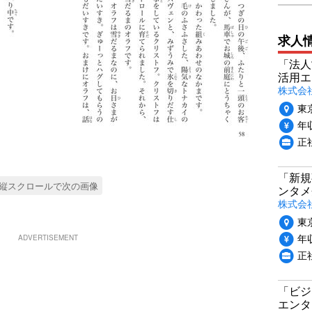
求人
「法人
活用エ
株式会
東
年収
正
「新規
縦スクロールで次の画像
ンタメ
株式会社
東
年収
ADVERTISEMENT
正
「ビジ
エンタ