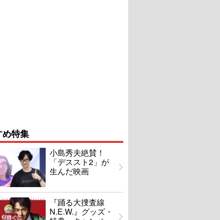
すめ特集
小島秀夫絶賛！
「デススト2」が
生んだ映画
『踊る大捜査線
N.E.W.』グッズ・