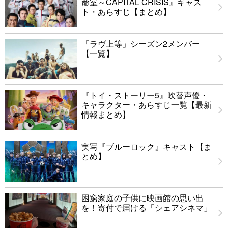
命室～CAPITAL CRISIS』キャス
ト・あらすじ【まとめ】
「ラヴ上等」シーズン2メンバー
【一覧】
『トイ・ストーリー5』吹替声優・
キャラクター・あらすじ一覧【最新
情報まとめ】
実写『ブルーロック』キャスト【ま
とめ】
困窮家庭の子供に映画館の思い出
を！寄付で届ける「シェアシネマ」