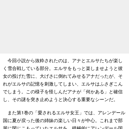
今回小説から抜粋されたのは、アナとエルサたちが楽し
く雪合戦している部分。エルサをもっと楽しませようと彼
女の投げた雪に、大げさに倒れてみせるアナだったが、そ
れがエルサの記憶を刺激してしまい、エルサはふさぎこん
でしまう。この様子を怪しんだアナが「何かある」と確信
し、その謎を突き止めようと決心する重要なシーンだ。
また第1巻の「愛されるエルサ女王」では、アレンデール
国に夏が戻った後の姉妹の楽しい日々が中心。これまで部
屋に閉じこもっていたエルサを、積極的にアレンデール国