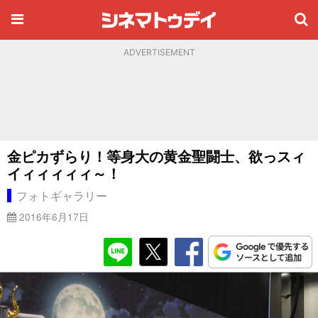
ADVERTISEMENT
金ピカずらり！等身大の黄金聖闘士、欲っスィ
イィィィィィ～！
フォトギャラリー
2016年6月17日