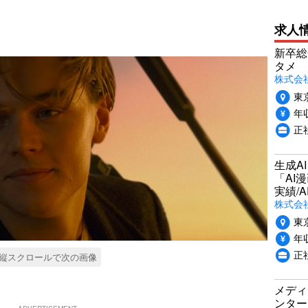
求人
新卒総
タメ
株式会社P
東
年収
正
生成A
「AI
実績/A
株式会社
東
年収
正
縦スクロールで次の画像
メディ
ンター