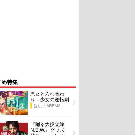
すめ特集
悪女と入れ替わ
り…少女の逆転劇
提供：ABEMA
『踊る大捜査線
N.E.W.』グッズ・