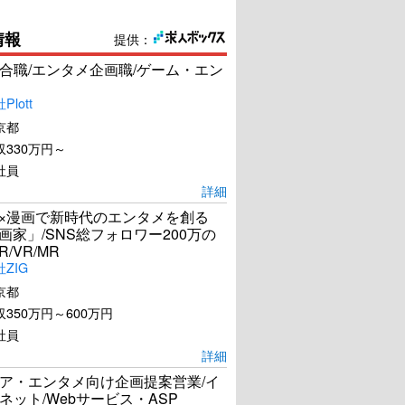
情報
提供：
合職/エンタメ企画職/ゲーム・エン
lott
京都
330万円～
社員
詳細
I×漫画で新時代のエンタメを創る
漫画家」/SNS総フォロワー200万の
R/VR/MR
ZIG
京都
350万円～600万円
社員
詳細
ア・エンタメ向け企画提案営業/イ
ネット/Webサービス・ASP