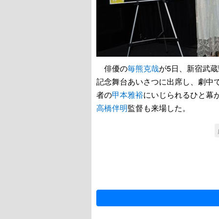
俳優の
毎熊克哉
が5日、新宿武
記念舞台あいさつに出席し、劇中
者の
甲本雅裕
にいじられるひと幕
高橋伴明
監督も来場した。