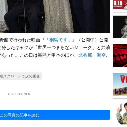
蔵野館で行われた映画『
「桐島です」
』（公開中）公開
で発したギャグが「世界一つまらないジョーク」と共演
があった。この日は毎熊と甲本のほか、
北香那
、
海空
、
縦スクロールで次の画像
ADVERTISEMENT
この写真の記事を読む