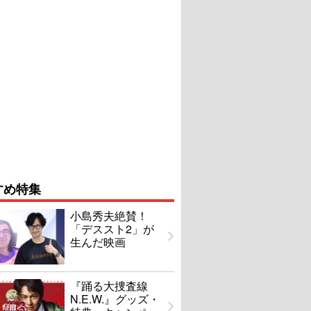
すめ特集
小島秀夫絶賛！
「デススト2」が
生んだ映画
『踊る大捜査線
N.E.W.』グッズ・