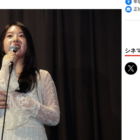
年収
正
シネ