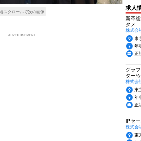
求人
縦スクロールで次の画像
新卒総
タメ
株式会社P
ADVERTISEMENT
東
年収
正
グラフ
ター/
株式会
東
年収
正社
IPセ
株式会
東