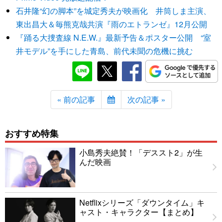
石井隆“幻の脚本”を城定秀夫が映画化 井筒しま主演、
東出昌大＆毎熊克哉共演『雨のエトランゼ』12月公開
『踊る大捜査線 N.E.W.』最新予告＆ポスター公開 “室
井モデル”を手にした青島、前代未聞の危機に挑む
« 前の記事
次の記事 »
おすすめ特集
小島秀夫絶賛！「デススト2」が生
んだ映画
Netflixシリーズ「ダウンタイム」キ
ャスト・キャラクター【まとめ】