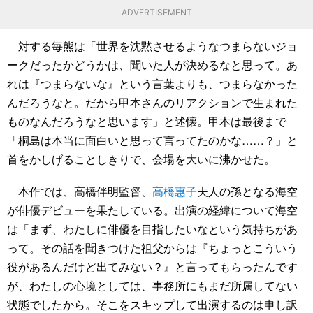
ADVERTISEMENT
対する毎熊は「世界を沈黙させるようなつまらないジョ
ークだったかどうかは、聞いた人が決めるなと思って。あ
れは『つまらないな』という言葉よりも、つまらなかった
んだろうなと。だから甲本さんのリアクションで生まれた
ものなんだろうなと思います」と述懐。甲本は最後まで
「桐島は本当に面白いと思って言ってたのかな……？」と
首をかしげることしきりで、会場を大いに沸かせた。
本作では、高橋伴明監督、
高橋惠子
夫人の孫となる海空
が俳優デビューを果たしている。出演の経緯について海空
は「まず、わたしに俳優を目指したいなという気持ちがあ
って。その話を聞きつけた祖父からは『ちょっとこういう
役があるんだけど出てみない？』と言ってもらったんです
が、わたしの心境としては、事務所にもまだ所属してない
状態でしたから。そこをスキップして出演するのは申し訳