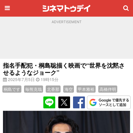
ADVERTISEMENT
指名手配犯・桐島聡描く映画で“世界を沈黙さ
せるようなジョーク”
2025年7月5日
19時15分
桐島です
毎熊克哉
北香那
海空
甲本雅裕
高橋伴明