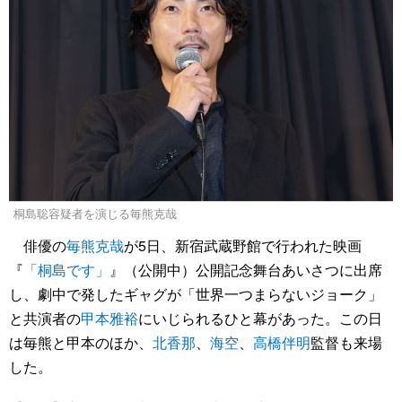
桐島聡容疑者を演じる毎熊克哉
俳優の
毎熊克哉
が5日、新宿武蔵野館で行われた映画
『
「桐島です」
』（公開中）公開記念舞台あいさつに出席
し、劇中で発したギャグが「世界一つまらないジョーク」
と共演者の
甲本雅裕
にいじられるひと幕があった。この日
は毎熊と甲本のほか、
北香那
、
海空
、
高橋伴明
監督も来場
した。