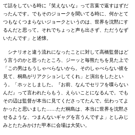
て話をしている時に『笑えないな』って言葉で返すはずだ
ったんです。でもそのジョークを聞いてる時に、何かとて
つもなくつまらないジョークというのは、世界を沈黙にす
るんだと思って。それでちょっと声も出さず、ただうなず
いたんです」と述懐。
シナリオと違う流れになったことに対して高橋監督はど
う言うのかと思ったところ、ジーッと毎熊たちを見た上で
「この男はもうしゃべらないから。そのしゃべらない彼を
見て、桐島がリアクションしてくれ」と演出をしたとい
う。「ホッとしました。『お前、なんでセリフを喋らない
んだ』って言われたらもう、えらいことになるんで。でも
その辺は監督が本当に見てくださってたんで。伝わってよ
かったと思いました……ただ桐島は、本当に世界を沈黙さ
せるような、つまんないギャグを言うんですよ」としみじ
みとたたみかけた甲本に会場は大笑い。