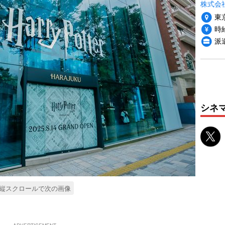
株式会
東
時給
派
シネ
縦スクロールで次の画像