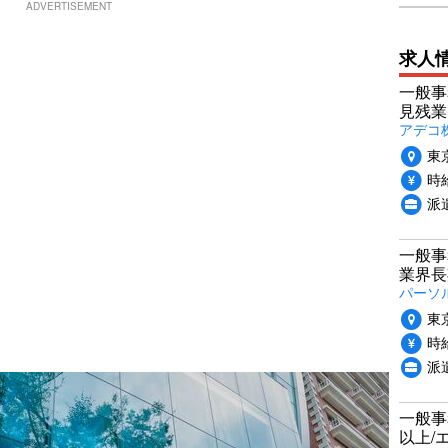
ADVERTISEMENT
求人
一般事
見残業
アデコ
東
時給
派
一般事
業界長
パーソ
東
時給
派
一般事
以上/