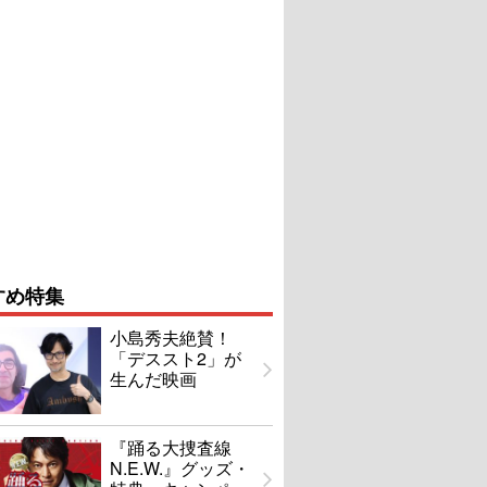
すめ特集
小島秀夫絶賛！
「デススト2」が
生んだ映画
『踊る大捜査線
N.E.W.』グッズ・