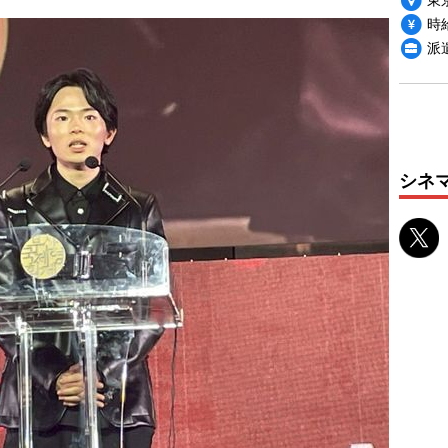
時給
派
シネ