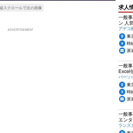
求人
縦スクロールで次の画像
一般事
ン 人
アデコ
ADVERTISEMENT
東
時給
派
一般事
Exc
パーソ
東
時給
派
一般事
エンタ
ランス
東