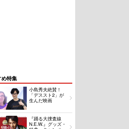
すめ特集
小島秀夫絶賛！
「デススト2」が
生んだ映画
『踊る大捜査線
N.E.W.』グッズ・