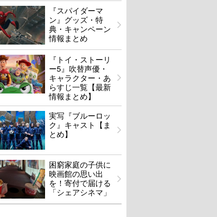
『スパイダーマ
ン』グッズ・特
典・キャンペーン
情報まとめ
『トイ・ストーリ
ー5』吹替声優・
キャラクター・あ
らすじ一覧【最新
情報まとめ】
実写『ブルーロッ
ク』キャスト【ま
とめ】
困窮家庭の子供に
映画館の思い出
を！寄付で届ける
「シェアシネマ」