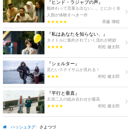
『ヒンド・ラジャブの声』
観終わって言葉も出ない…。とにかく全
人類が体験すべき一作
★★★★★
斉藤 博昭
『私はあなたを知らない、』
タイトルに集約されていく流れが絶妙
★★★★
村松 健太郎
『シェルター』
見たいステイサムが見れる！
★★★
村松 健太郎
『平行と垂直』
主演二人の組み合わせが最高
★★★★
村松 健太郎
ハッシュタグ
さよつづ