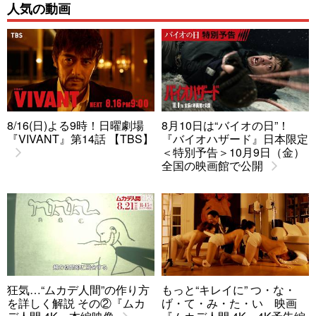
人気の動画
8/16(日)よる9時！日曜劇場
8月10日は“バイオの日”！
『VIVANT』第14話 【TBS】
『バイオハザード』日本限定
＜特別予告＞10月9日（金）
全国の映画館で公開
狂気…“ムカデ人間”の作り方
もっと“キレイに” つ・な・
を詳しく解説 その②『ムカ
げ・て・み・た・い 映画