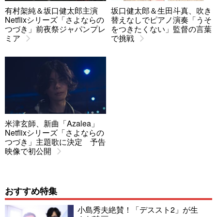
有村架純＆坂口健太郎主演
坂口健太郎＆生田斗真、吹き
Netflixシリーズ「さよならの
替えなしでピアノ演奏「うそ
つづき」前夜祭ジャパンプレ
をつきたくない」監督の言葉
ミア
で挑戦
米津玄師、新曲「Azalea」
Netflixシリーズ「さよならの
つづき」主題歌に決定 予告
映像で初公開
おすすめ特集
小島秀夫絶賛！「デススト2」が生