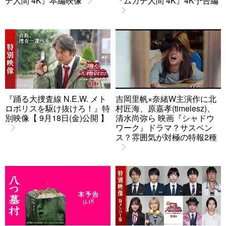
デ人間 4K』本編映像
『ムカデ人間 4K』4K予告編
『踊る大捜査線 N.E.W. メト
吉岡里帆×奈緒W主演作に北
ロポリスを駆け抜けろ！』特
村匠海、原嘉孝(timelesz)、
別映像【 9月18日(金)公開 】
清水尚弥ら 映画『シャドウ
ワーク』ドラマ？サスペン
ス？雰囲気が対極の特報2種