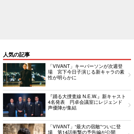
人気の記事
「VIVANT」キーパーソンが次週登
場 宮下今日子演じる新キャラの素
性が明らかに
『踊る大捜査線 N.E.W.』新キャスト
4名発表 円卓会議室にレジェンド
声優陣が集結
「VIVANT」“最大の宿敵”ついに登
場 第14話衝撃の予告編が公開