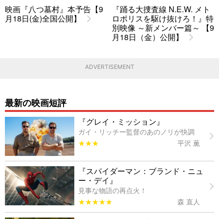
映画『八つ墓村』本予告【9
『踊る大捜査線 N.E.W. メト
月18日(金)全国公開】
ロポリスを駆け抜けろ！』特
別映像 ～新メンバー篇～ 【9
月18日（金）公開】
ADVERTISEMENT
最新の映画短評
『グレイ・ミッション』
ガイ・リッチー監督のあのノリが快調
★★★
平沢 薫
『スパイダーマン：ブランド・ニュ
ー・デイ』
見事な物語の再点火！
★★★★★
森 直人