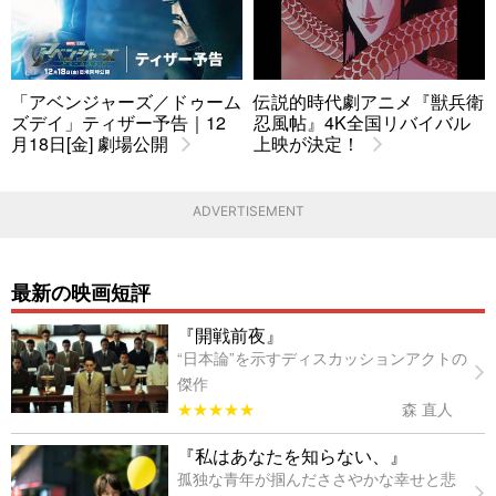
「アベンジャーズ／ドゥーム
伝説的時代劇アニメ『獣兵衛
ズデイ」ティザー予告｜12
忍風帖』4K全国リバイバル
月18日[金] 劇場公開
上映が決定！
ADVERTISEMENT
最新の映画短評
『開戦前夜』
“日本論”を示すディスカッションアクトの
傑作
★★★★★
森 直人
『私はあなたを知らない、』
孤独な青年が掴んだささやかな幸せと悲