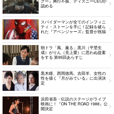
グー』興行不振、ディズニーCEOが
認める
スパイダーマンが全てのインフィニ
ティ・ストーンを手に！記録を破ら
れた『アベンジャーズ』監督が祝福
朝ドラ「風、薫る」黒川（平埜生
成）がりん（見上愛）に思わぬ提案
をする 第95回あらすじ
黒木瞳、西岡徳馬、吉田羊、女性の
性を描く『月がみている』に出演決
定
浜田省吾・伝説のステージがライブ
映画に！『ON THE ROAD 1988』公
開決定