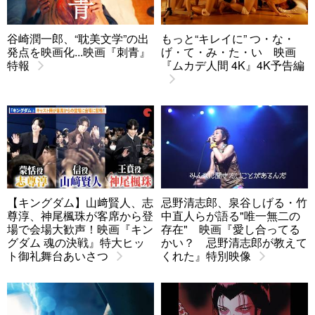
谷崎潤一郎、“耽美文学”の出
もっと“キレイに” つ・な・
発点を映画化...映画『刺青』
げ・て・み・た・い 映画
特報
『ムカデ人間 4K』4K予告編
【キングダム】山﨑賢人、志
忌野清志郎、泉谷しげる・竹
尊淳、神尾楓珠が客席から登
中直人らが語る"唯一無二の
場で会場大歓声！映画『キン
存在" 映画『愛し合ってる
グダム 魂の決戦』特大ヒッ
かい？ 忌野清志郎が教えて
ト御礼舞台あいさつ
くれた』特別映像