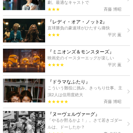
劇。最適なキャストで
★★★
斉藤 博昭
『レディ・オア・ノット2』
直球勝負の豪速球がひたすら痛快
★★★
平沢 薫
『ミニオンズ＆モンスターズ』
映画史のイースターエッグが楽しい
★★★★
平沢 薫
『ドラマなふたり』
こういう難役に挑み、きっちり仕事。主
演2人は信用度絶大
★★★★★
斉藤 博昭
『ヌーヴェルヴァーグ』
「やるか黙るかよ！」。さて若きゴダー
ルは、ドーしたか？