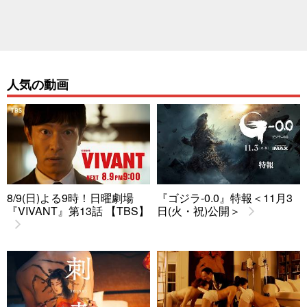
人気の動画
8/9(日)よる9時！日曜劇場
『ゴジラ-0.0』特報＜11月3
『VIVANT』第13話 【TBS】
日(火・祝)公開＞