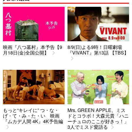
映画『八つ墓村』本予告【9
8/9(日)よる9時！日曜劇場
月18日(金)全国公開】
『VIVANT』第13話 【TBS】
もっと“キレイに” つ・な・
Mrs. GREEN APPLE、ミス
げ・て・み・た・い 映画
ドとコラボ！大森元貴「ハニ
『ムカデ人間 4K』4K予告編
ーチュロのここが好きっ！」
3人でミスド愛語る