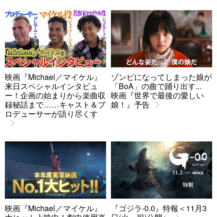
映画『Michael／マイケル』
ゾンビになってしまった娘が
来日スペシャルインタビュ
「BoA」の曲で踊り出す...
ー！企画の始まりから楽曲収
映画『世界で最後の愛しい
録秘話まで……キャスト＆プ
娘！』予告
ロデューサーが語り尽くす
映画『Michael／マイケル』
『ゴジラ-0.0』特報＜11月3