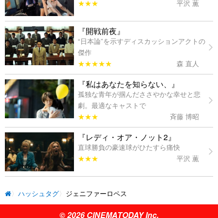
★★★
平沢 薫
『開戦前夜』
“日本論”を示すディスカッションアクトの
傑作
★★★★★
森 直人
『私はあなたを知らない、』
孤独な青年が掴んだささやかな幸せと悲
劇。最適なキャストで
★★★
斉藤 博昭
『レディ・オア・ノット2』
直球勝負の豪速球がひたすら痛快
★★★
平沢 薫
ハッシュタグ
ジェニファーロペス
© 2026 CINEMATODAY Inc.