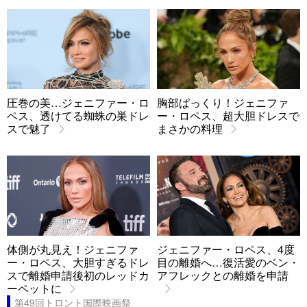
圧巻の美…ジェニファー・ロ
胸部ぱっくり！ジェニファ
ペス、透けてる蜘蛛の巣ドレ
ー・ロペス、超大胆ドレスで
スで魅了
まさかの料理
体側が丸見え！ジェニファ
ジェニファー・ロペス、4度
ー・ロペス、大胆すぎるドレ
目の離婚へ…復活愛のベン・
スで離婚申請後初のレッドカ
アフレックとの離婚を申請
ーペットに
第49回トロント国際映画祭