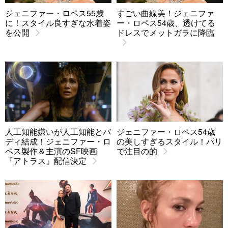
ジェニファー・ロペス55歳
すごい曲線美！ジェニファ
に！スタイル良すぎな水着姿
ー・ロペス54歳、透けてる
を公開
ドレスでメットガラに降臨
人工知能嫌いが人工知能とバ
ジェニファー・ロペス54歳
ディ結成！ジェニファー・ロ
の美しすぎるスタイル！パリ
ペス製作＆主演のSF映画
で注目の的
『アトラス』配信決定