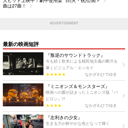
大ヒット上映中！劇中使用楽
日(火・祝)公開＞
曲は27曲！
ADVERTISEMENT
最新の映画短評
『叛逆のサウンドトラック』
今も続く欧米による植民地主義の断片を
暴くビジュアル・エッセイ
★★★★★
なかざわひでゆき
『ミニオンズ＆モンスターズ』
映画への愛が詰まったミニオンズ版『バ
ビロン』!?
★★★★
なかざわひでゆき
『左利きの少女』
生きる力が鮮やかな色となって輝く