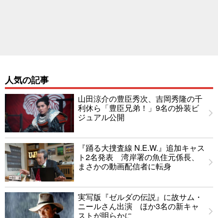
人気の記事
山田涼介の豊臣秀次、吉岡秀隆の千
利休ら「豊臣兄弟！」9名の扮装ビ
ジュアル公開
『踊る大捜査線 N.E.W.』追加キャス
ト2名発表 湾岸署の魚住元係長、
まさかの動画配信者に転身
実写版『ゼルダの伝説』に故サム・
ニールさん出演 ほか3名の新キャ
ストが明らかに