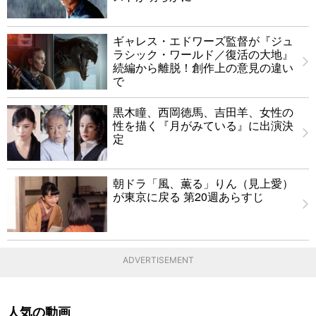
ギャレス・エドワーズ監督が『ジュ
ラシック・ワールド／復活の大地』
続編から離脱！創作上の意見の違い
で
黒木瞳、西岡徳馬、吉田羊、女性の
性を描く『月がみている』に出演決
定
朝ドラ「風、薫る」りん（見上愛）
が東京に戻る 第20週あらすじ
ADVERTISEMENT
人気の動画