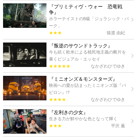
『プリミティヴ・ウォー 恐竜戦
争』
ホラーテイストのB級「ジュラシック・パ
ーク」
★★★
猿渡 由紀
『叛逆のサウンドトラック』
今も続く欧米による植民地主義の断片を
暴くビジュアル・エッセイ
★★★★★
なかざわひでゆき
『ミニオンズ＆モンスターズ』
映画への愛が詰まったミニオンズ版『バ
ビロン』!?
★★★★
なかざわひでゆき
『左利きの少女』
生きる力が鮮やかな色となって輝く
★★★
平沢 薫