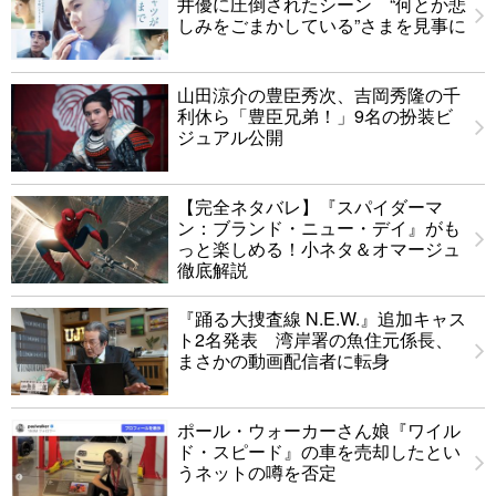
井優に圧倒されたシーン “何とか悲
しみをごまかしている”さまを見事に
山田涼介の豊臣秀次、吉岡秀隆の千
利休ら「豊臣兄弟！」9名の扮装ビ
ジュアル公開
【完全ネタバレ】『スパイダーマ
ン：ブランド・ニュー・デイ』がも
っと楽しめる！小ネタ＆オマージュ
徹底解説
『踊る大捜査線 N.E.W.』追加キャス
ト2名発表 湾岸署の魚住元係長、
まさかの動画配信者に転身
ポール・ウォーカーさん娘『ワイル
ド・スピード』の車を売却したとい
うネットの噂を否定