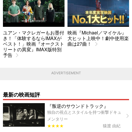
ユアン・マクレガーもお墨付
映画『Michael／マイケル』
き！「体験するならIMAXが
大ヒット上映中！劇中使用楽
ベスト！」映画『オークスト
曲は27曲！
リートの異変』IMAX版特別
予告
ADVERTISEMENT
最新の映画短評
『叛逆のサウンドトラック』
独自の視点とスタイルを持つ衝撃ドキュ
メンタリー
★★★★
猿渡 由紀