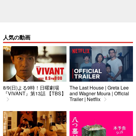
人気の動画
8/9(日)よる9時！日曜劇場
The Last House | Greta Lee
『VIVANT』第13話 【TBS】
and Wagner Moura | Official
Trailer | Netflix