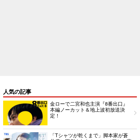
人気の記事
金ローで二宮和也主演『8番出口』
本編ノーカット＆地上波初放送決
定！
「Tシャツが乾くまで」脚本家が蒼