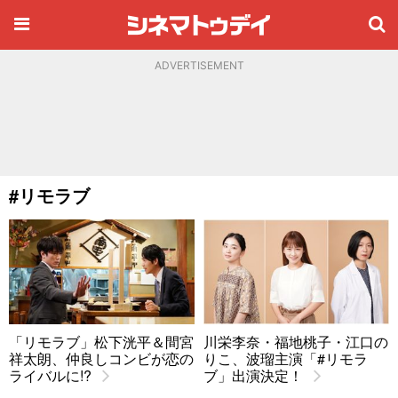
ADVERTISEMENT
#リモラブ
「リモラブ」松下洸平＆間宮
川栄李奈・福地桃子・江口の
祥太朗、仲良しコンビが恋の
りこ、波瑠主演「#リモラ
ライバルに!?
ブ」出演決定！