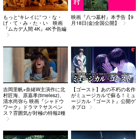
もっと“キレイに” つ・な・
映画『八つ墓村』本予告【9
げ・て・み・た・い 映画
月18日(金)全国公開】
『ムカデ人間 4K』4K予告編
吉岡里帆×奈緒W主演作に北
【ゴースト】あの不朽の名作
村匠海、原嘉孝(timelesz)、
がミュージカルで蘇る！ミュ
清水尚弥ら 映画『シャドウ
ージカル『ゴースト』公開ゲ
ワーク』ドラマ？サスペン
ネプロ
ス？雰囲気が対極の特報2種