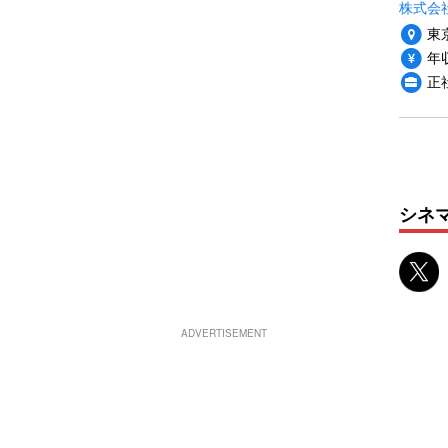
株式会
東
年収
正
シネ
ADVERTISEMENT