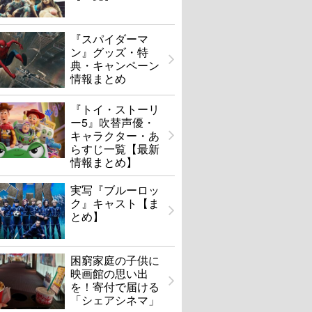
『スパイダーマ
ン』グッズ・特
典・キャンペーン
情報まとめ
『トイ・ストーリ
ー5』吹替声優・
キャラクター・あ
らすじ一覧【最新
情報まとめ】
実写『ブルーロッ
ク』キャスト【ま
とめ】
困窮家庭の子供に
映画館の思い出
を！寄付で届ける
「シェアシネマ」