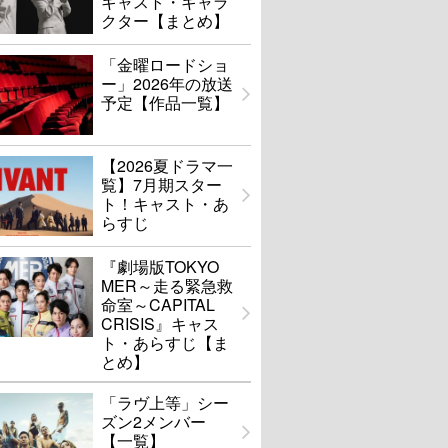
キャスト・キャラ
クター【まとめ】
「金曜ロードショ
ー」2026年の放送
予定【作品一覧】
【2026夏ドラマ一
覧】7月期スター
ト！キャスト・あ
らすじ
『劇場版TOKYO
MER～走る緊急救
命室～CAPITAL
CRISIS』キャス
ト・あらすじ【ま
とめ】
「ラヴ上等」シー
ズン2メンバー
【一覧】