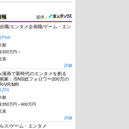
情報
提供：
合職/エンタメ企画職/ゲーム・エン
lott
京都
330万円～
社員
詳細
I×漫画で新時代のエンタメを創る
漫画家」/SNS総フォロワー200万の
R/VR/MR
ZIG
京都
350万円～600万円
社員
詳細
ールス/ゲーム・エンタメ