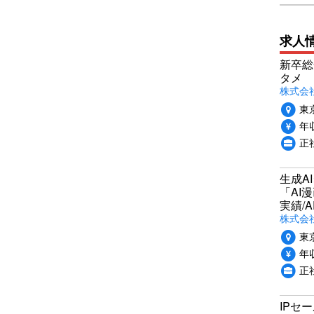
求人
新卒総
タメ
株式会社P
東
年収
正
生成A
「AI
実績/A
株式会社
東
年収
正
IPセ