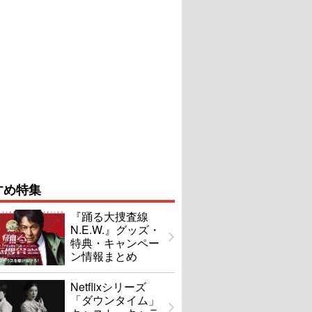
すめ特集
『踊る大捜査線
N.E.W.』グッズ・
特典・キャンペー
ン情報まとめ
Netflixシリーズ
「ダウンタイム」