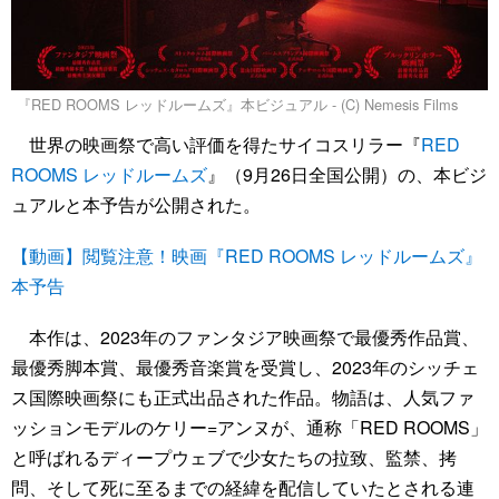
『RED ROOMS レッドルームズ』本ビジュアル - (C) Nemesis Films
世界の映画祭で高い評価を得たサイコスリラー『
RED
ROOMS レッドルームズ
』（9月26日全国公開）の、本ビジ
ュアルと本予告が公開された。
【動画】閲覧注意！映画『RED ROOMS レッドルームズ』
本予告
本作は、2023年のファンタジア映画祭で最優秀作品賞、
最優秀脚本賞、最優秀音楽賞を受賞し、2023年のシッチェ
ス国際映画祭にも正式出品された作品。物語は、人気ファ
ッションモデルのケリー=アンヌが、通称「RED ROOMS」
と呼ばれるディープウェブで少女たちの拉致、監禁、拷
問、そして死に至るまでの経緯を配信していたとされる連