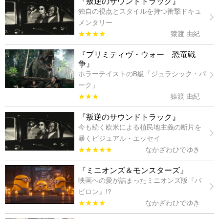
『叛逆のサウンドトラック』
独自の視点とスタイルを持つ衝撃ドキュ
メンタリー
★★★★
猿渡 由紀
『プリミティヴ・ウォー 恐竜戦
争』
ホラーテイストのB級「ジュラシック・パ
ーク」
★★★
猿渡 由紀
『叛逆のサウンドトラック』
今も続く欧米による植民地主義の断片を
暴くビジュアル・エッセイ
★★★★★
なかざわひでゆき
『ミニオンズ＆モンスターズ』
映画への愛が詰まったミニオンズ版『バ
ビロン』!?
★★★★
なかざわひでゆき