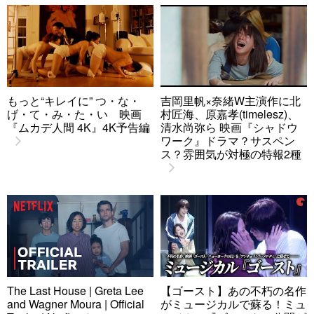
もっと“キレイに” つ・な・
吉岡里帆×奈緒W主演作に北
げ・て・み・た・い 映画
村匠海、原嘉孝(timelesz)、
『ムカデ人間 4K』4K予告編
清水尚弥ら 映画『シャドウ
ワーク』ドラマ？サスペン
ス？雰囲気が対極の特報2種
The Last House | Greta Lee
【ゴースト】あの不朽の名作
and Wagner Moura | Official
がミュージカルで蘇る！ミュ