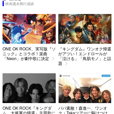
映画週末興行成績
ONE OK ROCK、実写版『ソ
『キングダム』ワンオク帰還
ニック』とコラボ！楽曲
がアツい！エンドロールが
「Neon」が劇中歌に決定
「泣ける」「鳥肌モノ」と話
題
ONE OK ROCK『キングダ
パパ素敵！森進一、ワンオ
ム 大将軍の帰還』主題歌に
ク・Takaツアーに駆けつけ