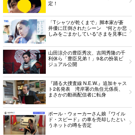
定！
「Tシャツが乾くまで」脚本家が蒼
井優に圧倒されたシーン “何とか悲
しみをごまかしている”さまを見事に
山田涼介の豊臣秀次、吉岡秀隆の千
利休ら「豊臣兄弟！」9名の扮装ビ
ジュアル公開
『踊る大捜査線 N.E.W.』追加キャス
ト2名発表 湾岸署の魚住元係長、
まさかの動画配信者に転身
ポール・ウォーカーさん娘『ワイル
ド・スピード』の車を売却したとい
うネットの噂を否定