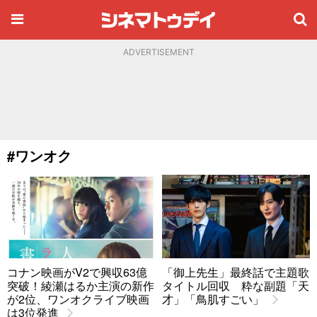
ADVERTISEMENT
#ワンオク
コナン映画がV2で興収63億
「御上先生」最終話で主題歌
突破！綾瀬はるか主演の新作
タイトル回収 粋な副題「天
が2位、ワンオクライブ映画
才」「鳥肌すごい」
は3位発進