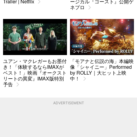
Trailer | Netflix
ージカル『ゴースト』公開ゲ
ネプロ
ユアン・マクレガーもお墨付
「モアナと伝説の海」本編映
き！「体験するならIMAXが
像「シャイニー」Performed
ベスト！」映画『オークスト
by ROLLY｜大ヒット上映
リートの異変』IMAX版特別
中！
予告
ADVERTISEMENT