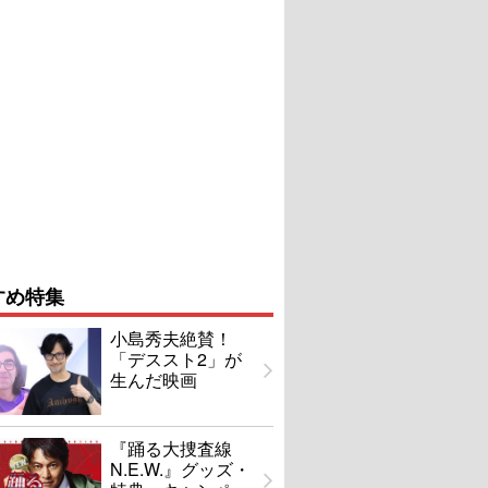
すめ特集
小島秀夫絶賛！
「デススト2」が
生んだ映画
『踊る大捜査線
N.E.W.』グッズ・