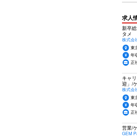
求人
新卒総
タメ
株式会社P
東
年収
正
キャリ
迎」/
株式会
東
年収
正
営業/
GEM P