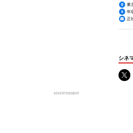
東
年収
正
シネ
ADVERTISEMENT