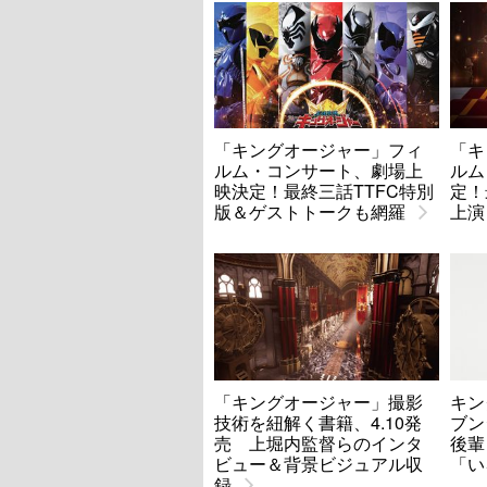
「キングオージャー」フィ
「キ
ルム・コンサート、劇場上
ルム
映決定！最終三話TTFC特別
定！
版＆ゲストトークも網羅
上演
「キングオージャー」撮影
キン
技術を紐解く書籍、4.10発
ブン
売 上堀内監督らのインタ
後輩
ビュー＆背景ビジュアル収
「い
録