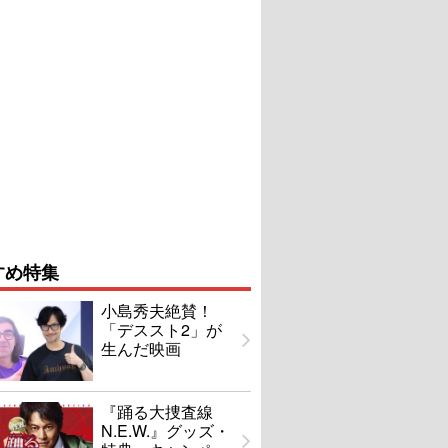
すめ特集
小島秀夫絶賛！
「デススト2」が
生んだ映画
『踊る大捜査線
N.E.W.』グッズ・