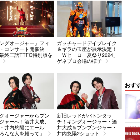
ングオージャー」フィ
ガッチャードデイブレイク
・コンサート開催決
＆ギラの玉座が展示決定！
最終三話TTFC特別版を
「Ｗヒーロー夏祭り2024」
ゲネプロ会場の様子
おす
グオージャーからブン
新旧レッドがバトンタッ
ジャーへ！酒井大成、
チ！キングオージャー・酒
・井内悠陽にエール
井大成＆ブンブンジャー・
ろんな人を頼って」
井内悠陽2ショット