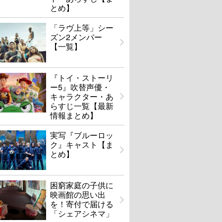
とめ】
「ラヴ上等」シー
ズン2メンバー
【一覧】
『トイ・ストーリ
ー5』吹替声優・
キャラクター・あ
らすじ一覧【最新
情報まとめ】
実写『ブルーロッ
ク』キャスト【ま
とめ】
困窮家庭の子供に
映画館の思い出
を！寄付で届ける
「シェアシネマ」