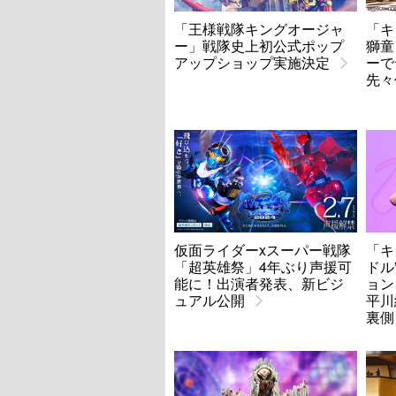
「王様戦隊キングオージャ
「キ
ー」戦隊史上初公式ポップ
獅童
アップショップ実施決定
ー
先々
仮面ライダーxスーパー戦隊
「キ
「超英雄祭」4年ぶり声援可
ドル
能に！出演者発表、新ビジ
ョン
ュアル公開
平川
裏側