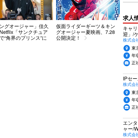
求人
ングオージャー」佳久
仮面ライダーギーツ＆キン
キャリ
Netflix「サンクチュア
グオージャー夏映画、7.28
迎」/
で“角界のプリンス”に
公開決定！
株式会
東
年収
正
IPセ
株式会
東
年収
正
エンタ
ャー/
株式会社i