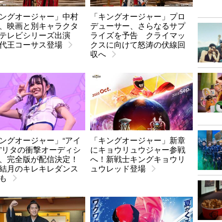
ングオージャー」中村
「キングオージャー」プロ
、映画と別キャラクタ
デューサー、さらなるサプ
でテレビシリーズ出演
ライズを予告 クライマッ
代王コーサス登場
クスに向けて怒涛の伏線回
収へ
ングオージャー」“アイ
「キングオージャー」新章
”リタの衝撃オーディシ
にキョウリュウジャー参戦
、完全版が配信決定！
へ！新戦士キングキョウリ
結月のキレキレダンス
ュウレッド登場
も