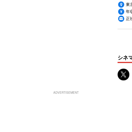
東
年収
正
シネ
ADVERTISEMENT