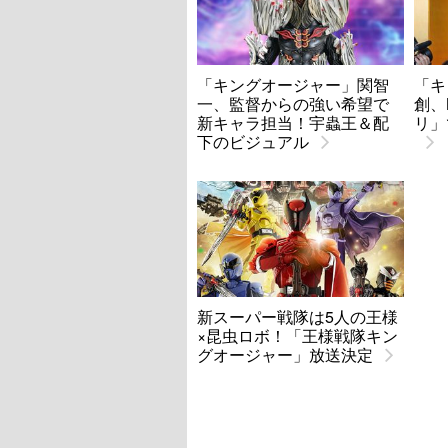
「キングオージャー」関智
「キ
一、監督からの強い希望で
創、
新キャラ担当！宇蟲王＆配
リ」
下のビジュアル
新スーパー戦隊は5人の王様
×昆虫ロボ！「王様戦隊キン
グオージャー」放送決定