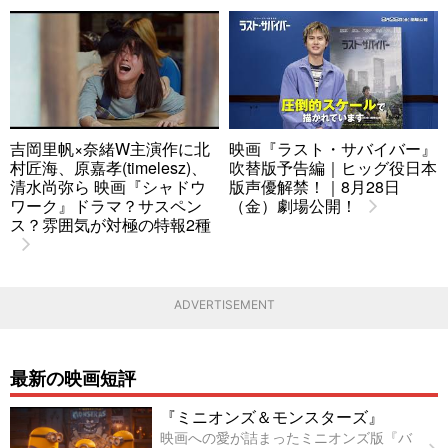
吉岡里帆×奈緒W主演作に北
映画『ラスト・サバイバー』
村匠海、原嘉孝(timelesz)、
吹替版予告編｜ヒッグ役日本
清水尚弥ら 映画『シャドウ
版声優解禁！｜8月28日
ワーク』ドラマ？サスペン
（金）劇場公開！
ス？雰囲気が対極の特報2種
ADVERTISEMENT
最新の映画短評
『ミニオンズ＆モンスターズ』
映画への愛が詰まったミニオンズ版『バ