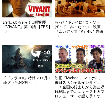
8/9(日)よる9時！日曜劇場
もっと“キレイに” つ・な・
『VIVANT』第13話 【TBS】
げ・て・み・た・い 映画
『ムカデ人間 4K』4K予告編
『ゴジラ-0.0』特報＜11月3
映画『Michael／マイケル』
日(火・祝)公開＞
来日スペシャルインタビュ
ー！企画の始まりから楽曲収
録秘話まで……キャスト＆プ
ロデューサーが語り尽くす