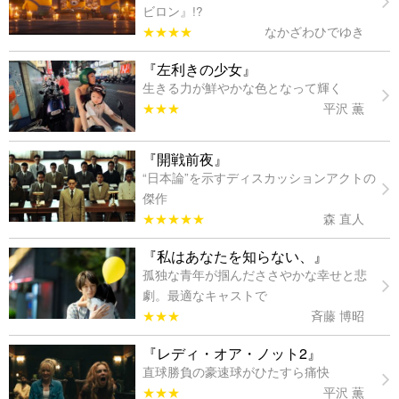
ビロン』!?
★★★★
なかざわひでゆき
『左利きの少女』
生きる力が鮮やかな色となって輝く
★★★
平沢 薫
『開戦前夜』
“日本論”を示すディスカッションアクトの
傑作
★★★★★
森 直人
『私はあなたを知らない、』
孤独な青年が掴んだささやかな幸せと悲
劇。最適なキャストで
★★★
斉藤 博昭
『レディ・オア・ノット2』
直球勝負の豪速球がひたすら痛快
★★★
平沢 薫