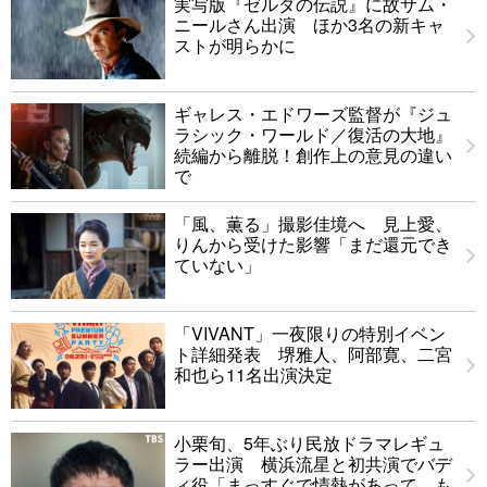
実写版『ゼルダの伝説』に故サム・
ニールさん出演 ほか3名の新キャ
ストが明らかに
ギャレス・エドワーズ監督が『ジュ
ラシック・ワールド／復活の大地』
続編から離脱！創作上の意見の違い
で
「風、薫る」撮影佳境へ 見上愛、
りんから受けた影響「まだ還元でき
ていない」
「VIVANT」一夜限りの特別イベン
ト詳細発表 堺雅人、阿部寛、二宮
和也ら11名出演決定
小栗旬、5年ぶり民放ドラマレギュ
ラー出演 横浜流星と初共演でバデ
ィ役「まっすぐで情熱があって、も