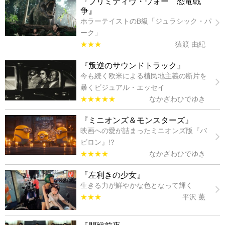
『プリミティヴ・ウォー 恐竜戦
争』
ホラーテイストのB級「ジュラシック・パ
ーク」
★★★
猿渡 由紀
『叛逆のサウンドトラック』
今も続く欧米による植民地主義の断片を
暴くビジュアル・エッセイ
★★★★★
なかざわひでゆき
『ミニオンズ＆モンスターズ』
映画への愛が詰まったミニオンズ版『バ
ビロン』!?
★★★★
なかざわひでゆき
『左利きの少女』
生きる力が鮮やかな色となって輝く
★★★
平沢 薫