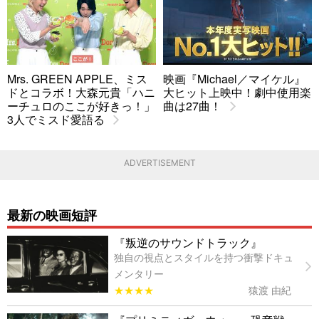
Mrs. GREEN APPLE、ミス
映画『Michael／マイケル』
ドとコラボ！大森元貴「ハニ
大ヒット上映中！劇中使用楽
ーチュロのここが好きっ！」
曲は27曲！
3人でミスド愛語る
ADVERTISEMENT
最新の映画短評
『叛逆のサウンドトラック』
独自の視点とスタイルを持つ衝撃ドキュ
メンタリー
★★★★
猿渡 由紀