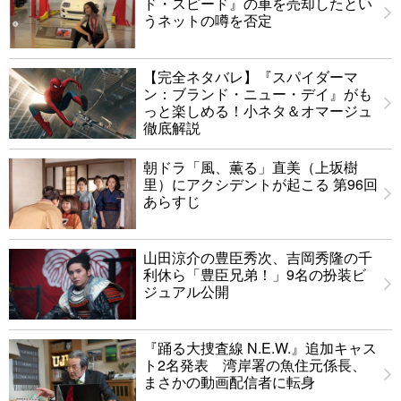
ド・スピード』の車を売却したとい
うネットの噂を否定
【完全ネタバレ】『スパイダーマ
ン：ブランド・ニュー・デイ』がも
っと楽しめる！小ネタ＆オマージュ
徹底解説
朝ドラ「風、薫る」直美（上坂樹
里）にアクシデントが起こる 第96回
あらすじ
山田涼介の豊臣秀次、吉岡秀隆の千
利休ら「豊臣兄弟！」9名の扮装ビ
ジュアル公開
『踊る大捜査線 N.E.W.』追加キャス
ト2名発表 湾岸署の魚住元係長、
まさかの動画配信者に転身