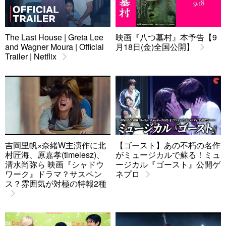
The Last House | Greta Lee
映画『八つ墓村』本予告【9
and Wagner Moura | Official
月18日(金)全国公開】
Trailer | Netflix
吉岡里帆×奈緒W主演作に北
【ゴースト】あの不朽の名作
村匠海、原嘉孝(timelesz)、
がミュージカルで蘇る！ミュ
清水尚弥ら 映画『シャドウ
ージカル『ゴースト』公開ゲ
ワーク』ドラマ？サスペン
ネプロ
ス？雰囲気が対極の特報2種