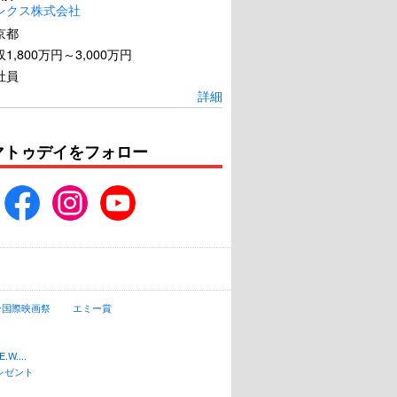
レクス株式会社
京都
1,800万円～3,000万円
社員
詳細
マトゥデイをフォロー
ン国際映画祭
エミー賞
W....
レゼント