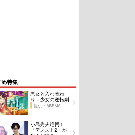
すめ特集
悪女と入れ替わ
り…少女の逆転劇
提供：ABEMA
小島秀夫絶賛！
「デススト2」が