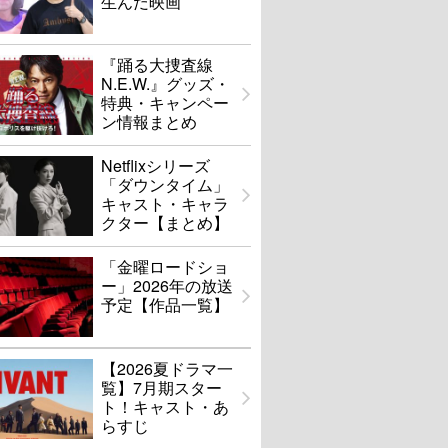
生んだ映画
『踊る大捜査線
N.E.W.』グッズ・
特典・キャンペー
ン情報まとめ
Netflixシリーズ
「ダウンタイム」
キャスト・キャラ
クター【まとめ】
「金曜ロードショ
ー」2026年の放送
予定【作品一覧】
【2026夏ドラマ一
覧】7月期スター
ト！キャスト・あ
らすじ