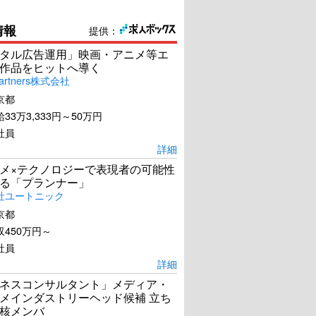
情報
提供：
タル広告運用」映画・アニメ等エ
作品をヒットへ導く
artners株式会社
京都
33万3,333円～50万円
社員
詳細
メ×テクノロジーで表現者の可能性
る「プランナー」
社ユートニック
京都
450万円～
社員
詳細
ネスコンサルタント」メディア・
メインダストリーヘッド候補 立ち
核メンバ