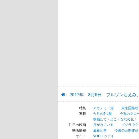
2017年
8月5日
ブルゾンちえみ
特集
アカデミー賞
東京国際映
連載
今月の5つ星
今週のクロ
映画たて・よこ・ななめ見！
注目の映画
月がみている
ゴジラ-0.0
映画情報
最新記事
今週の公開作品
サイト
VODトゥデイ