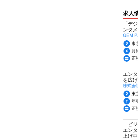
求人
「デジ
ンタメ
GEM P
東
月給
正
エンタ
を広げ
株式会
東
年収
正
「ビジ
エンタ
上げ中