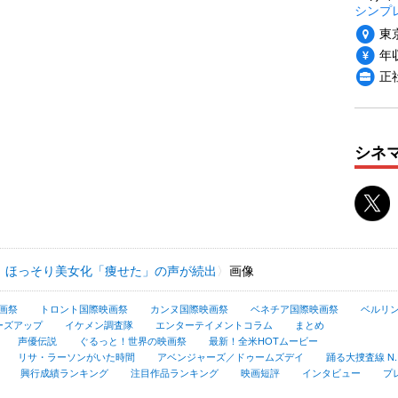
シンプ
東
年収
正
シネ
、ほっそり美女化「痩せた」の声が続出
画像
画祭
トロント国際映画祭
カンヌ国際映画祭
ベネチア国際映画祭
ベルリ
ーズアップ
イケメン調査隊
エンターテイメントコラム
まとめ
声優伝説
ぐるっと！世界の映画祭
最新！全米HOTムービー
リサ・ラーソンがいた時間
アベンジャーズ／ドゥームズデイ
踊る大捜査線 N.E.
興行成績ランキング
注目作品ランキング
映画短評
インタビュー
プ